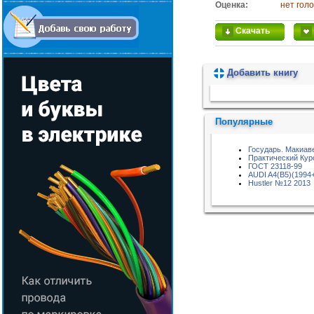
Оценка:
нет гол
Скачать
Добавить книгу
Пожалуйста, подождите...
Популярные
Государь. Макиав
Практический Кур
ГОСТ 23118-99
AUDI A4(B5)(1994
Hustler №12 2013