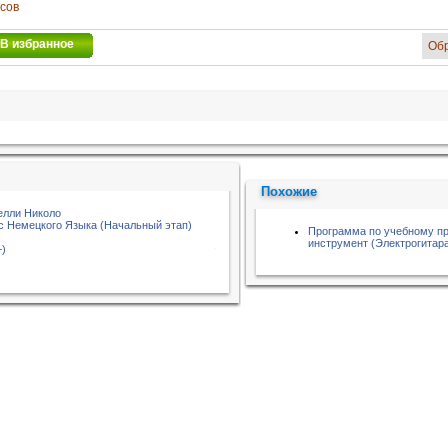
осов
В избранное
Об
Похожие
елли Николо
с Немецкого Языка (Начальный этап)
Программа по учебному п
инструмент (Электрогитар
+)