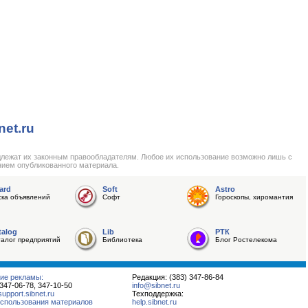
net.ru
длежат их законным правообладателям. Любое их использование возможно лишь с
нием опубликованного материала.
ard
Soft
Astro
ска объявлений
Софт
Гороскопы, хиромантия
talog
Lib
РТК
талог предприятий
Библиотека
Блог Ростелекома
ие рекламы:
Редакция: (383) 347-86-84
 347-06-78, 347-10-50
info@sibnet.ru
pport.sibnet.ru
Техподдержка:
спользования материалов
help.sibnet.ru