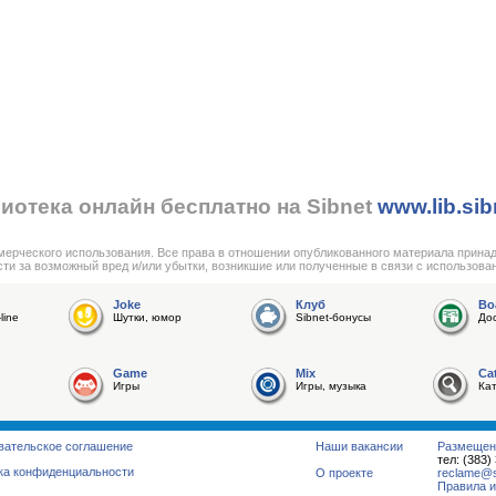
иотека онлайн бесплатно на Sibnet
www.lib.sib
мерческого использования. Все права в отношении опубликованного материала прина
сти за возможный вред и/или убытки, возникшие или полученные в связи с использова
Joke
Клуб
Bo
line
Шутки, юмор
Sibnet-бонусы
До
Game
Mix
Ca
Игры
Игры, музыка
Ка
вательское соглашение
Наши вакансии
Размещен
тел: (383)
ка конфиденциальности
О проекте
reclame@su
Правила и