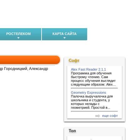
РОСТЕЛЕКОМ
КАРТА САЙТА
Софт
др Городницкий, Александр
Alex Fast Reader 2.1.1
Программа для обучения
быстрому чтению. Сам
процесс обучения выглядит
следующим образом: Alex...
Geometry Expressions
Палочка выручалочка для
школьника и студента, у
которых нелады с
геометрией. Простой в...
еще софт
Топ