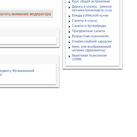
Курс общей астрономии
Дорога в космос. записки
летчика-космонавта ссср
ратить внимание модератора
Блюда узбекской кухни
Салаты и соусы
Салаты и бутерброды
Праздничные салаты
Возрастная психология.
Очерки гнойной хирургии
Кино, или воображаемый
человек (фрагменты)
Квантовая психология
(1998)
редмету Музыкальный
а)