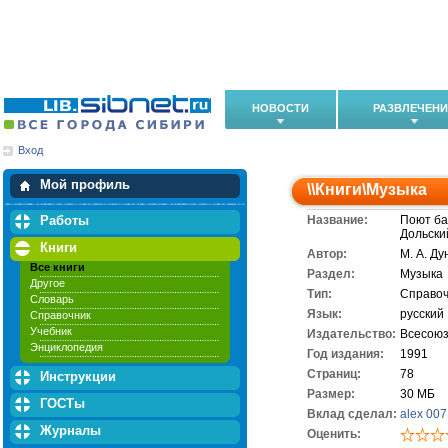
НОВОСТИ
РАЗВЛЕЧЕН
Вход
Мои загрузки
Мои закладки
Мой профиль
\\
Книги
\
Музыка
Работы
Название:
Поют ба
Дольски
Книги
Автор:
М. А. Ду
Все книги
Раздел:
Музыка
Другое
Тип:
Справоч
Словарь
Язык:
русский
Справочник
Учебник
Издательство:
Всесоюз
Энциклопедия
Год издания:
1991
Cтраниц:
78
Инструкции
Размер:
30 МБ
ГОСТы
Вклад сделал:
alex 007
Журналы
Оценить: