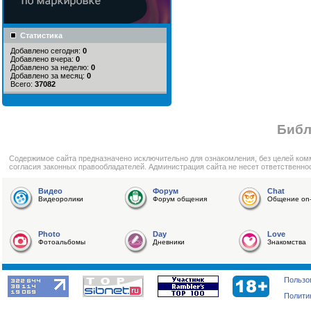
Статистика
Добавлено сегодня:
0
Добавлено вчера:
0
Добавлено за неделю:
0
Добавлено за месяц:
0
Всего:
37082
Библ
Cодержимое сайта предназначено исключительно для ознакомления, без целей ком
согласия законных правообладателей. Администрация сайта не несет ответственно
Видео
Форум
Chat
Видеоролики
Форум общения
Общение on-
Photo
Day
Love
Фотоальбомы
Дневники
Знакомства
Пользо
Полити