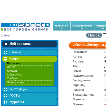
НОВОСТИ
РАЗВЛЕЧЕНИЯ
ОБЩЕН
Вход
Мои загрузки
Мои закладки
Мой профиль
\\
Книги
\
Физкульту
Работы
Название:
Б
Автор:
Д
Книги
Раздел:
Ф
Все книги
Тип:
Д
Другое
Словарь
Язык:
р
Справочник
Издательство:
П
Учебник
Год издания:
1
Энциклопедия
Cтраниц:
1
Инструкции
Размер:
6
Вклад сделал:
a
ГОСТы
Оценить:
Журналы
Оценка:
н