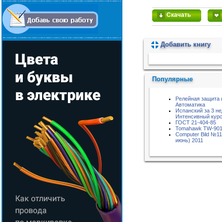
Скачать
Добавить книгу
Пожалуйста, подождите...
Популярные
Релейная защита 
Автоматика
Испанский за 3 не
Интенсивный курс
ГОСТ 21-404-85
Tomahawk TW-90
Computer Bild №11
июнь) 2011