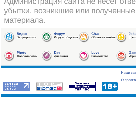
Администрация сайта не несет отве
убытки, возникшие или полученные
материала.
Видео
Форум
Chat
Jok
Видеоролики
Форум общения
Общение on-line
Шутк
Photo
Day
Love
Gam
Фотоальбомы
Дневники
Знакомства
Игры
Наши вак
О проект