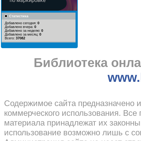
Статистика
Добавлено сегодня:
0
Добавлено вчера:
0
Добавлено за неделю:
0
Добавлено за месяц:
0
Всего:
37082
Библиотека онла
www.l
Cодержимое сайта предназначено и
коммерческого использования. Все 
материала принадлежат их законны
использование возможно лишь с со