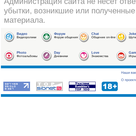
Администрация сайта не несет отве
убытки, возникшие или полученные
материала.
Видео
Форум
Chat
Jok
Видеоролики
Форум общения
Общение on-line
Шутк
Photo
Day
Love
Gam
Фотоальбомы
Дневники
Знакомства
Игры
Наши вак
О проект