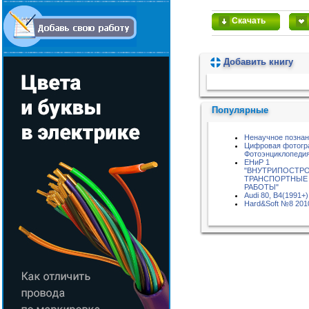
Скачать
Добавить книгу
Пожалуйста, подождите...
Популярные
Ненаучное позна
Цифровая фотогр
Фотоэнциклопедия
ЕНиР 1
"ВНУТРИПОСТР
ТРАНСПОРТНЫЕ
РАБОТЫ"
Audi 80, B4(1991+)
Hard&Soft №8 201