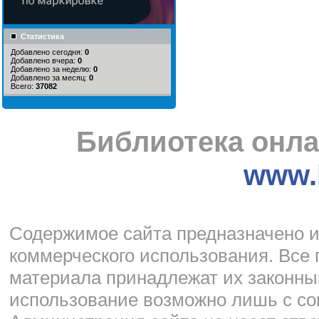
Статистика
Добавлено сегодня:
0
Добавлено вчера:
0
Добавлено за неделю:
0
Добавлено за месяц:
0
Всего:
37082
Библиотека онла
www.l
Cодержимое сайта предназначено и
коммерческого использования. Все 
материала принадлежат их законны
использование возможно лишь с со