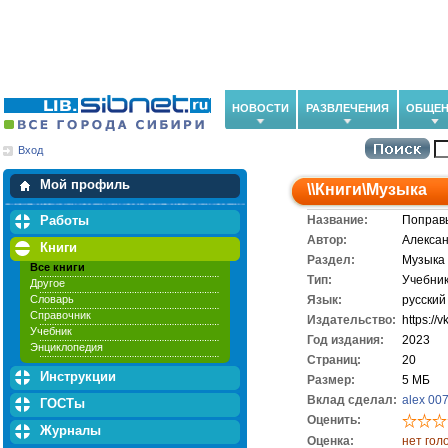
НОВОСТИ
РАЗВЛЕЧЕНИЯ
ОБЩЕН
Вход
Мои загрузки
Мои закладки
Мой профиль
\\
Книги
\
Музыка
Работы
Название:
Поправь
Автор:
Алекса
Книги
Раздел:
Музыка
Все книги
Тип:
Учебни
Другое
Словарь
Язык:
русский
Справочник
Издательство:
https://
Учебник
Год издания:
2023
Энциклопедия
Cтраниц:
20
Инструкции
Размер:
5 МБ
Вклад сделал:
alex 00
ГОСТы
Оценить:
Журналы
Оценка:
нет гол