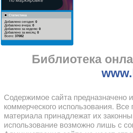
Статистика
Добавлено сегодня:
0
Добавлено вчера:
0
Добавлено за неделю:
0
Добавлено за месяц:
0
Всего:
37082
Библиотека онла
www.l
Cодержимое сайта предназначено и
коммерческого использования. Все 
материала принадлежат их законны
использование возможно лишь с со