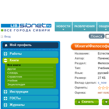
НОВОСТИ
РАЗВЛЕЧЕНИЯ
ОБЩЕН
Вход
Мои загрузки
Мои закладки
Мой профиль
\\
Книги
\
Философ
Работы
Название:
Естеств
Автор:
Паченко
Книги
Раздел:
Филосо
Все книги
Тип:
Учебни
Другое
Словарь
Язык:
русский
Справочник
Размер:
27 КБ
Учебник
Вклад сделал:
s_now
Энциклопедия
Оценить:
Инструкции
Оценка:
нет гол
ГОСТы
Скачать
Журналы