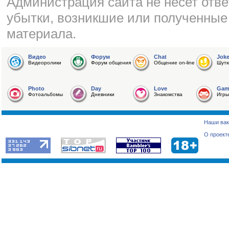
Администрация сайта не несет отве
убытки, возникшие или полученные
материала.
Видео
Форум
Chat
Jok
Видеоролики
Форум общения
Общение on-line
Шутк
Photo
Day
Love
Gam
Фотоальбомы
Дневники
Знакомства
Игры
Наши вак
О проект