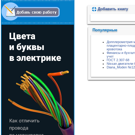
Добавить книгу
Пожалуйста, подождите...
Популярные
Допплерометрия 
плацентарно-плод
кровотока
Финансы и бухгал
учет
ГОСТ 2.307-68
Nissan двигатели
Diana_Moden №12