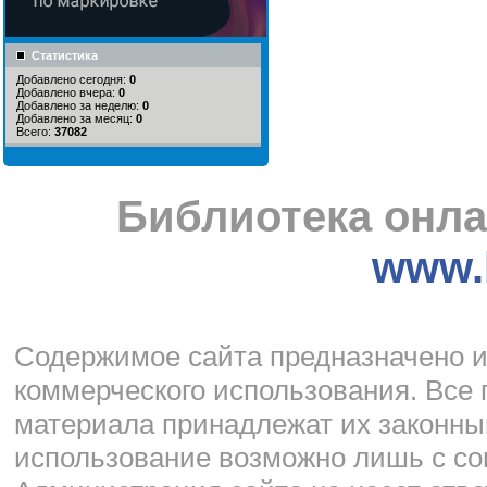
Статистика
Добавлено сегодня:
0
Добавлено вчера:
0
Добавлено за неделю:
0
Добавлено за месяц:
0
Всего:
37082
Библиотека онла
www.l
Cодержимое сайта предназначено и
коммерческого использования. Все 
материала принадлежат их законны
использование возможно лишь с со