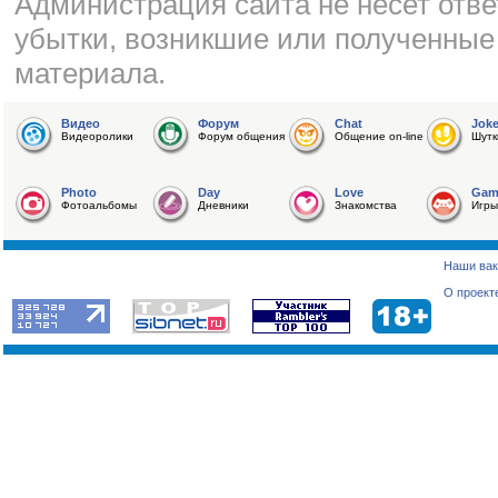
Администрация сайта не несет отве
убытки, возникшие или полученные
материала.
Видео
Форум
Chat
Jok
Видеоролики
Форум общения
Общение on-line
Шутк
Photo
Day
Love
Gam
Фотоальбомы
Дневники
Знакомства
Игры
Наши вак
О проект