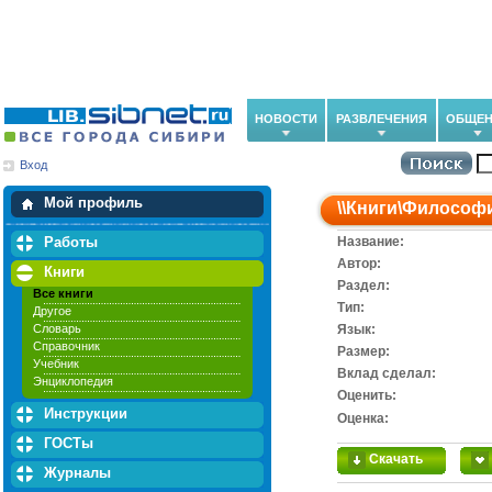
НОВОСТИ
РАЗВЛЕЧЕНИЯ
ОБЩЕН
Вход
Мои загрузки
Мои закладки
Мой профиль
\\
Книги
\
Философ
Работы
Название:
Автор:
Книги
Раздел:
Все книги
Тип:
Другое
Словарь
Язык:
Справочник
Размер:
Учебник
Вклад сделал:
Энциклопедия
Оценить:
Инструкции
Оценка:
ГОСТы
Скачать
Журналы