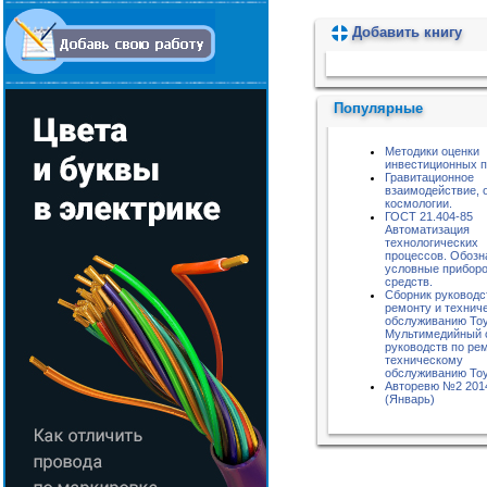
Добавить книгу
Пожалуйста, подождите...
Популярные
Методики оценки
инвестиционных п
Гравитационное
взаимодействие, 
космологии.
ГОСТ 21.404-85
Автоматизация
технологических
процессов. Обозн
условные приборо
средств.
Сборник руководс
ремонту и технич
обслуживанию Toyo
Мультимедийный 
руководств по ре
техническому
обслуживанию Toyo
Авторевю №2 201
(Январь)