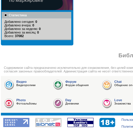
Статистика
Добавлено сегодня:
0
Добавлено вчера:
0
Добавлено за неделю:
0
Добавлено за месяц:
0
Всего:
37082
Библ
Cодержимое сайта предназначено исключительно для ознакомления, без целей ком
согласия законных правообладателей. Администрация сайта не несет ответственно
Видео
Форум
Chat
Видеоролики
Форум общения
Общение on-
Photo
Day
Love
Фотоальбомы
Дневники
Знакомства
Пользо
Полити