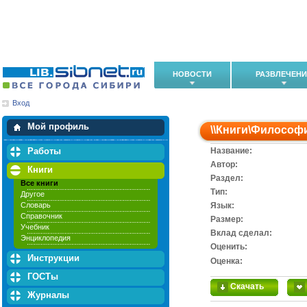
НОВОСТИ
РАЗВЛЕЧЕН
Вход
Мои загрузки
Мои закладки
Мой профиль
\\
Книги
\
Философ
Работы
Название:
Автор:
Книги
Раздел:
Все книги
Тип:
Другое
Словарь
Язык:
Справочник
Размер:
Учебник
Вклад сделал:
Энциклопедия
Оценить:
Инструкции
Оценка:
ГОСТы
Скачать
Журналы