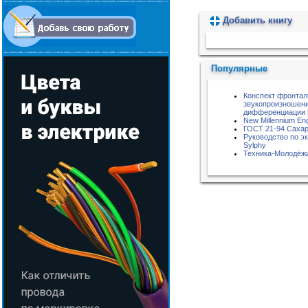
Добавить книгу
Пожалуйста, подождите...
Популярные
Конспект фронтал
звукопроизношени
дифференциации [Р
New Millennium Eng
ГОСТ 21-94 Сахар
Руководство по эк
Sylphy
Техника-Молодёжи