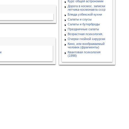
Курс общей астрономии
Дорога в космос. записки
летчика-космонавта ссср
Блюда узбекской кухни
Салаты и соусы
Салаты и бутерброды
Праздничные салаты
Возрастная психология.
Очерки гнойной хирургии
Кино, или воображаемый
человек (фрагменты)
и
Квантовая психология
(1998)