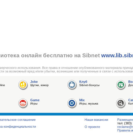
иотека онлайн бесплатно на Sibnet
www.lib.sib
мерческого использования. Все права в отношении опубликованного материала прина
сти за возможный вред и/или убытки, возникшие или полученные в связи с использова
Joke
Клуб
Bo
line
Шутки, юмор
Sibnet-бонусы
До
Game
Mix
Ca
Игры
Игры, музыка
Ка
вательское соглашение
Наши вакансии
Размещен
тел: (383)
ка конфиденциальности
О проекте
reclame@su
Правила и