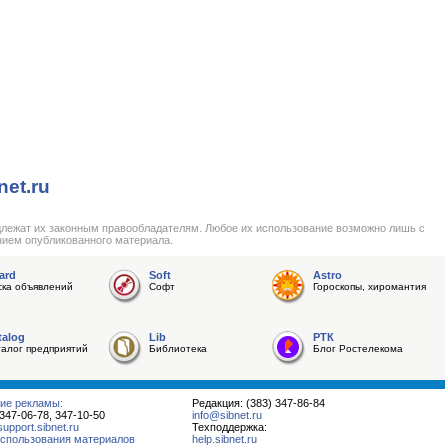
net.ru
длежат их законным правообладателям. Любое их использование возможно лишь с
нием опубликованного материала.
ard
Soft
Astro
ска объявлений
Софт
Гороскопы, хиромантия
talog
Lib
РТК
талог предприятий
Библиотека
Блог Ростелекома
ие рекламы:
Редакция: (383) 347-86-84
 347-06-78, 347-10-50
info@sibnet.ru
pport.sibnet.ru
Техподдержка:
спользования материалов
help.sibnet.ru