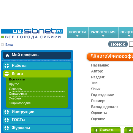
НОВОСТИ
РАЗВЛЕЧЕНИЯ
ОБЩЕН
Вход
Мои загрузки
Мои закладки
Мой профиль
\\
Книги
\
Философ
Работы
Название:
Автор:
Книги
Раздел:
Все книги
Тип:
Другое
Словарь
Язык:
Справочник
Год издания:
Учебник
Размер:
Энциклопедия
Вклад сделал:
Инструкции
Оценить:
Оценка:
ГОСТы
Журналы
Скачать