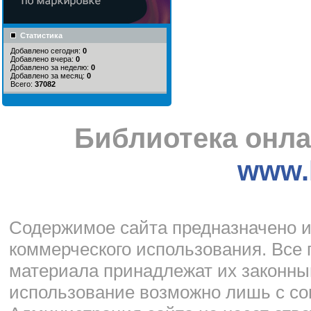
Статистика
Добавлено сегодня:
0
Добавлено вчера:
0
Добавлено за неделю:
0
Добавлено за месяц:
0
Всего:
37082
Библиотека онла
www.l
Cодержимое сайта предназначено и
коммерческого использования. Все 
материала принадлежат их законны
использование возможно лишь с со