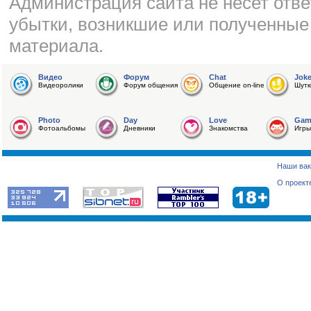
Администрация сайта не несет отве
убытки, возникшие или полученные
материала.
Видео
Форум
Chat
Jok
Видеоролики
Форум общения
Общение on-line
Шутк
Photo
Day
Love
Gam
Фотоальбомы
Дневники
Знакомства
Игры
Наши вак
О проект