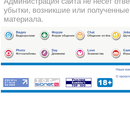
Администрация сайта не несет отве
убытки, возникшие или полученные
материала.
Видео
Форум
Chat
Jok
Видеоролики
Форум общения
Общение on-line
Шутк
Photo
Day
Love
Gam
Фотоальбомы
Дневники
Знакомства
Игры
Наши вак
О проект