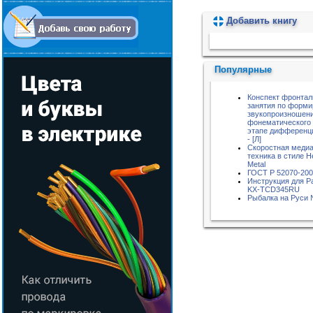
Добавить книгу
Пожалуйста, подождите...
Популярные
Конспект фронтал
занятия по форм
звукопроизношени
фонематического 
этапе дифференци
- [Л]
Скоростная меди
техника в стиле H
Metal
ГОСТ Р 52070-20
Инструкция для P
KX-TCD345RU
Рыбалка на Руси 