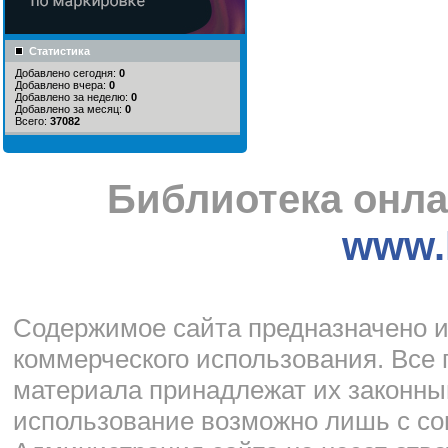
Статистика
Добавлено сегодня:
0
Добавлено вчера:
0
Добавлено за неделю:
0
Добавлено за месяц:
0
Всего:
37082
Библиотека онла
www.l
Cодержимое сайта предназначено и
коммерческого использования. Все 
материала принадлежат их законны
использование возможно лишь с со