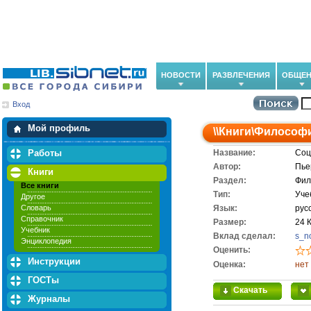
НОВОСТИ
РАЗВЛЕЧЕНИЯ
ОБЩЕН
Вход
Мои загрузки
Мои закладки
Мой профиль
\\
Книги
\
Философ
Работы
Название:
Соц
Автор:
Пье
Книги
Раздел:
Фил
Все книги
Тип:
Уче
Другое
Словарь
Язык:
рус
Справочник
Размер:
24 
Учебник
Вклад сделал:
s_n
Энциклопедия
Оценить:
Инструкции
Оценка:
нет
ГОСТы
Скачать
Журналы