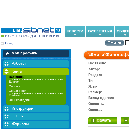
НОВОСТИ
РАЗВЛЕЧЕНИЯ
ОБЩЕН
Вход
Мои загрузки
Мои закладки
Мой профиль
\\
Книги
\
Философ
Работы
Название:
Автор:
Книги
Раздел:
Все книги
Тип:
Другое
Словарь
Язык:
Справочник
Размер:
Учебник
Вклад сделал:
Энциклопедия
Оценить:
Инструкции
Оценка:
ГОСТы
Скачать
Журналы