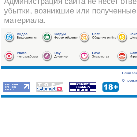
Администрация сайта не несет отве
убытки, возникшие или полученные
материала.
Видео
Форум
Chat
Jok
Видеоролики
Форум общения
Общение on-line
Шутк
Photo
Day
Love
Gam
Фотоальбомы
Дневники
Знакомства
Игры
Наши вак
О проект