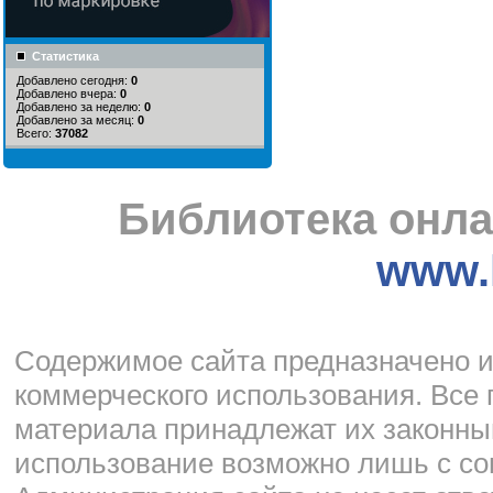
Статистика
Добавлено сегодня:
0
Добавлено вчера:
0
Добавлено за неделю:
0
Добавлено за месяц:
0
Всего:
37082
Библиотека онла
www.l
Cодержимое сайта предназначено и
коммерческого использования. Все 
материала принадлежат их законны
использование возможно лишь с со