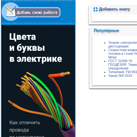
Добавить книгу
Пожалуйста, подождите...
Популярные
Теория электроли
диссоциации
Скоростная меди
техника в стиле H
Metal
ГОСТ 22268-76.
ГЕОДЕЗИЯ. Терм
определения
Tomahawk TW-90
Хакер №9 2010