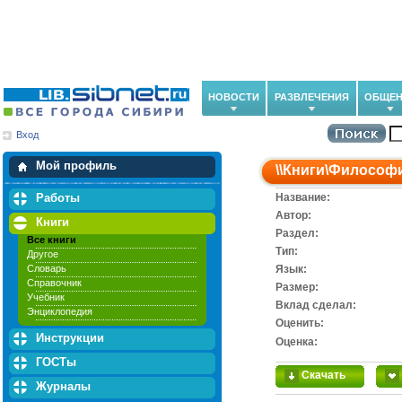
НОВОСТИ
РАЗВЛЕЧЕНИЯ
ОБЩЕН
Вход
Мои загрузки
Мои закладки
Мой профиль
\\
Книги
\
Философ
Работы
Название:
Автор:
Книги
Раздел:
Все книги
Тип:
Другое
Словарь
Язык:
Справочник
Размер:
Учебник
Вклад сделал:
Энциклопедия
Оценить:
Инструкции
Оценка:
ГОСТы
Скачать
Журналы