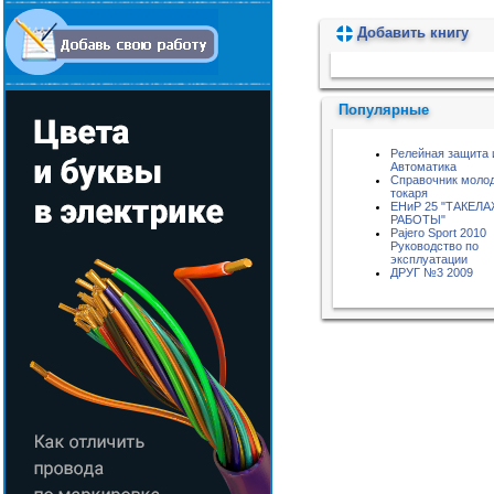
Добавить книгу
Пожалуйста, подождите...
Популярные
Релейная защита 
Автоматика
Справочник моло
токаря
ЕНиР 25 "ТАКЕЛ
РАБОТЫ"
Pajero Sport 2010
Руководство по
эксплуатации
ДРУГ №3 2009