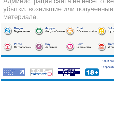
Администрация сайта не несет отве
убытки, возникшие или полученные
материала.
Видео
Форум
Chat
Jok
Видеоролики
Форум общения
Общение on-line
Шутк
Photo
Day
Love
Gam
Фотоальбомы
Дневники
Знакомства
Игры
Наши вак
О проект