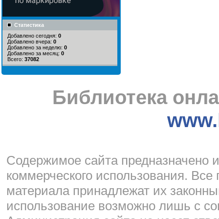
Статистика
Добавлено сегодня:
0
Добавлено вчера:
0
Добавлено за неделю:
0
Добавлено за месяц:
0
Всего:
37082
Библиотека онла
www.l
Cодержимое сайта предназначено и
коммерческого использования. Все 
материала принадлежат их законны
использование возможно лишь с со