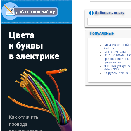
Добавить книгу
Пожалуйста, подождите...
Популярные
Органика второй 
КузГТУ
C++ за 24 часа
ГОСТ 2.105-95. О
требования к тек
документам
Инструкция для Vo
Select 3300
За рулем №9 201