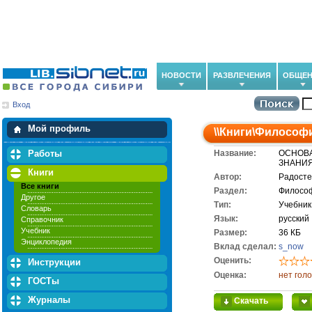
НОВОСТИ
РАЗВЛЕЧЕНИЯ
ОБЩЕН
Вход
Мои загрузки
Мои закладки
Мой профиль
\\
Книги
\
Философ
Работы
Название:
ОСНОВА
ЗНАНИ
Книги
Автор:
Радосте
Все книги
Раздел:
Филосо
Другое
Тип:
Учебник
Словарь
Язык:
русский
Справочник
Учебник
Размер:
36 КБ
Энциклопедия
Вклад сделал:
s_now
Оценить:
Инструкции
Оценка:
нет гол
ГОСТы
Журналы
Скачать