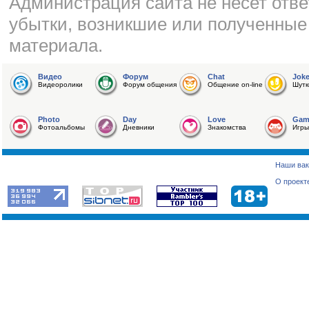
Администрация сайта не несет отве
убытки, возникшие или полученные
материала.
Видео
Форум
Chat
Jok
Видеоролики
Форум общения
Общение on-line
Шутк
Photo
Day
Love
Gam
Фотоальбомы
Дневники
Знакомства
Игры
Наши вак
О проект