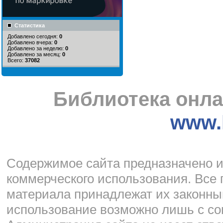
Статистика
Добавлено сегодня:
0
Добавлено вчера:
0
Добавлено за неделю:
0
Добавлено за месяц:
0
Всего:
37082
Библиотека онла
www.l
Cодержимое сайта предназначено и
коммерческого использования. Все 
материала принадлежат их законны
использование возможно лишь с со