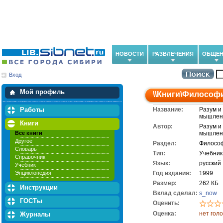
НОВОСТИ
РАЗВЛЕЧЕНИЯ
ОБЩЕН
Вход
Мои загрузки
Мои закладки
Мой профиль
\\
Книги
\
Философ
Работы
Название:
Разум и
мышлен
Книги
Автор:
Разум и
Все книги
мышлен
Другое
Раздел:
Филосо
Словарь
Тип:
Учебник
Справочник
Язык:
русский
Учебник
Энциклопедия
Год издания:
1999
Размер:
262 КБ
Инструкции
Вклад сделал:
s_now
ГОСТы
Оценить:
Оценка:
нет гол
Журналы