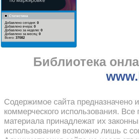
Статистика
Добавлено сегодня:
0
Добавлено вчера:
0
Добавлено за неделю:
0
Добавлено за месяц:
0
Всего:
37082
Библиотека онла
www.l
Cодержимое сайта предназначено и
коммерческого использования. Все 
материала принадлежат их законны
использование возможно лишь с со