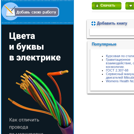
Скачать
Добавить книгу
Пожалуйста, подождите...
Популярные
Курсовая по стат
Гравитационное
взаимодействие, 
космологии.
ГОСТ 2.307-68
Сервисный мануа
двигателей Mitsubi
Womens Health №