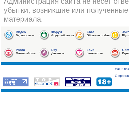
Администрация сайта не несет отве
убытки, возникшие или полученные
материала.
Видео
Форум
Chat
Jok
Видеоролики
Форум общения
Общение on-line
Шутк
Photo
Day
Love
Gam
Фотоальбомы
Дневники
Знакомства
Игры
Наши вак
О проект