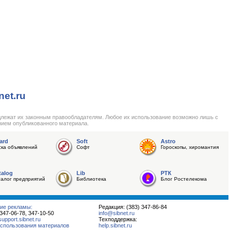
net.ru
длежат их законным правообладателям. Любое их использование возможно лишь с
нием опубликованного материала.
ard
Soft
Astro
ска объявлений
Софт
Гороскопы, хиромантия
talog
Lib
РТК
талог предприятий
Библиотека
Блог Ростелекома
ие рекламы:
Редакция: (383) 347-86-84
 347-06-78, 347-10-50
info@sibnet.ru
pport.sibnet.ru
Техподдержка:
спользования материалов
help.sibnet.ru