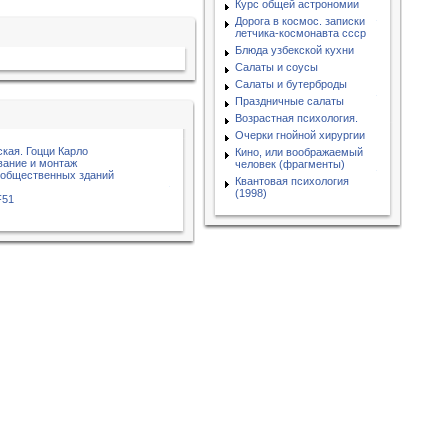
Курс общей астрономии
Дорога в космос. записки
летчика-космонавта ссср
Блюда узбекской кухни
Салаты и соусы
Салаты и бутерброды
Праздничные салаты
Возрастная психология.
Очерки гнойной хирургии
ская. Гоцци Карло
Кино, или воображаемый
вание и монтаж
человек (фрагменты)
 общественных зданий
Квантовая психология
(1998)
F51