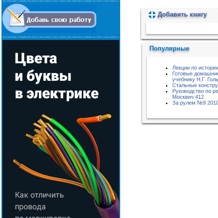
Добавить книгу
Пожалуйста, подождите...
Популярные
Лекции по истори
Готовые домашние 
учебнику Н.Г. Гол
Стальные констру
Руководство по р
Москвич 412
За рулем №9 201