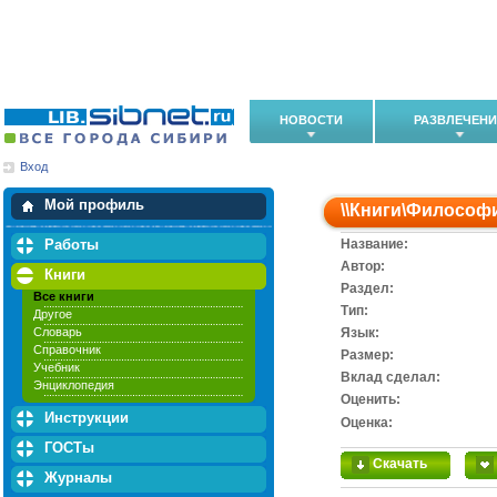
НОВОСТИ
РАЗВЛЕЧЕН
Вход
Мои загрузки
Мои закладки
Мой профиль
\\
Книги
\
Философ
Работы
Название:
Автор:
Книги
Раздел:
Все книги
Тип:
Другое
Словарь
Язык:
Справочник
Размер:
Учебник
Вклад сделал:
Энциклопедия
Оценить:
Инструкции
Оценка:
ГОСТы
Скачать
Журналы