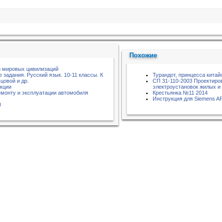
Похожие
и мировых цивилизаций
задания. Русский язык. 10-11 классы. К
Турандот, принцесса китай
ьцовой и др.
СП 31-110-2003 Проектиро
кции
электроустановок жилых и
емонту и эксплуатации автомобиля
Крестьянка №11 2014
Инструкция для Siemens A
0