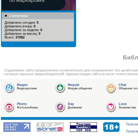
Статистика
Добавлено сегодня:
0
Добавлено вчера:
0
Добавлено за неделю:
0
Добавлено за месяц:
0
Всего:
37082
Библ
Cодержимое сайта предназначено исключительно для ознакомления, без целей ком
согласия законных правообладателей. Администрация сайта не несет ответственно
Видео
Форум
Chat
Видеоролики
Форум общения
Общение on-
Photo
Day
Love
Фотоальбомы
Дневники
Знакомства
Пользо
Полити