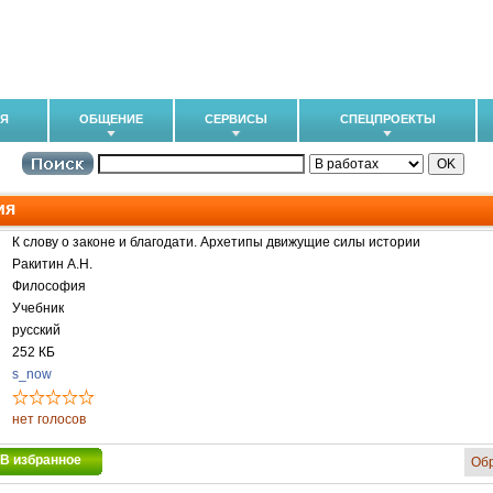
ИЯ
ОБЩЕНИЕ
СЕРВИСЫ
СПЕЦПРОЕКТЫ
ия
К слову о законе и благодати. Архетипы движущие силы истории
Ракитин А.Н.
Философия
Учебник
русский
252 КБ
s_now
нет голосов
В избранное
Об