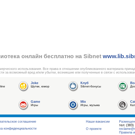
иотека онлайн бесплатно на Sibnet
www.lib.sib
мерческого использования. Все права в отношении опубликованного материала прина
сти за возможный вред и/или убытки, возникшие или полученные в связи с использова
Joke
Клуб
Bo
line
Шутки, юмор
Sibnet-бонусы
До
Game
Mix
Ca
Игры
Игры, музыка
Ка
вательское соглашение
Наши вакансии
Размещен
тел: (383)
ка конфиденциальности
О проекте
reclame@su
Правила и