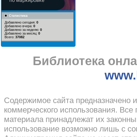
Статистика
Добавлено сегодня:
0
Добавлено вчера:
0
Добавлено за неделю:
0
Добавлено за месяц:
0
Всего:
37082
Библиотека онла
www.l
Cодержимое сайта предназначено и
коммерческого использования. Все 
материала принадлежат их законны
использование возможно лишь с со