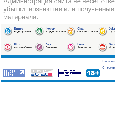
Администрация сайта не несет отве
убытки, возникшие или полученные
материала.
Видео
Форум
Chat
Jok
Видеоролики
Форум общения
Общение on-line
Шутк
Photo
Day
Love
Gam
Фотоальбомы
Дневники
Знакомства
Игры
Наши вак
О проект