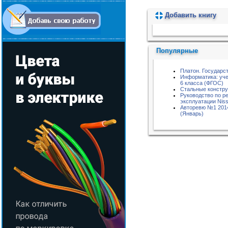
Добавить книгу
Пожалуйста, подождите...
Популярные
Платон. Государс
Информатика: уче
6 класса (ФГОС)
Стальные констру
Руководство по р
эксплуатации Niss
Авторевю №1 201
(Январь)