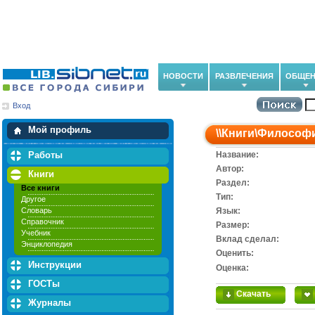
НОВОСТИ
РАЗВЛЕЧЕНИЯ
ОБЩЕН
Вход
Мои загрузки
Мои закладки
Мой профиль
\\
Книги
\
Философ
Работы
Название:
Автор:
Книги
Раздел:
Все книги
Тип:
Другое
Словарь
Язык:
Справочник
Размер:
Учебник
Вклад сделал:
Энциклопедия
Оценить:
Инструкции
Оценка:
ГОСТы
Скачать
Журналы