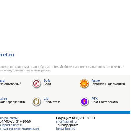
net.ru
длежат их законным правообладателям. Любое их использование возможно лишь с
нием опубликованного материала.
ard
Soft
Astro
ска объявлений
Софт
Гороскопы, хиромантия
talog
Lib
РТК
талог предприятий
Библиотека
Блог Ростелекома
ие рекламы:
Редакция: (383) 347-86-84
 347-06-78, 347-10-50
info@sibnet.ru
pport.sibnet.ru
Техподдержка:
спользования материалов
help.sibnet.ru