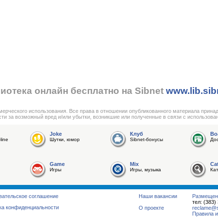
иотека онлайн бесплатно на Sibnet
www.lib.sib
мерческого использования. Все права в отношении опубликованного материала прина
сти за возможный вред и/или убытки, возникшие или полученные в связи с использова
Joke
Клуб
Bo
line
Шутки, юмор
Sibnet-бонусы
До
Game
Mix
Ca
Игры
Игры, музыка
Ка
вательское соглашение
Наши вакансии
Размещен
тел: (383)
ка конфиденциальности
О проекте
reclame@su
Правила и