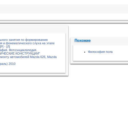
ьного занятия по формированию
Похожие
я и фонематического слуха на этапе
] - [Л]
афия. Фотоэнциклопедия.
Философия пола
ЛИЧЕСКИЕ КОНСТРУКЦИИ"
емонту автомобилей Mazda 626, Mazda
раль) 2010