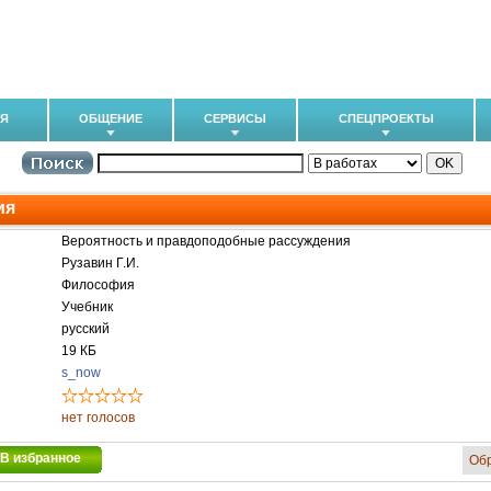
ИЯ
ОБЩЕНИЕ
СЕРВИСЫ
СПЕЦПРОЕКТЫ
ия
Вероятность и правдоподобные рассуждения
Рузавин Г.И.
Философия
Учебник
русский
19 КБ
s_now
нет голосов
В избранное
Об