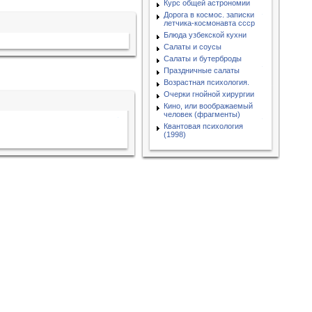
Курс общей астрономии
Дорога в космос. записки
летчика-космонавта ссср
Блюда узбекской кухни
Салаты и соусы
Салаты и бутерброды
Праздничные салаты
Возрастная психология.
Очерки гнойной хирургии
Кино, или воображаемый
человек (фрагменты)
Квантовая психология
(1998)