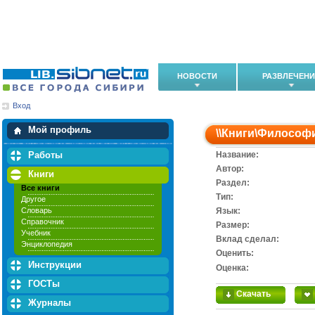
НОВОСТИ
РАЗВЛЕЧЕН
Вход
Мои загрузки
Мои закладки
Мой профиль
\\
Книги
\
Философ
Работы
Название:
Автор:
Книги
Раздел:
Все книги
Тип:
Другое
Словарь
Язык:
Справочник
Размер:
Учебник
Вклад сделал:
Энциклопедия
Оценить:
Инструкции
Оценка:
ГОСТы
Скачать
Журналы