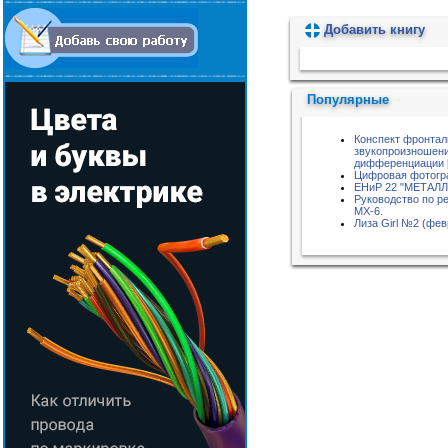
Добавить книгу
Пожалуйста, подождите...
Популярные
Конспект фронтал
звукопроизношени
дифференциации [Р
Цифровая фотогр
ЕНиР 22 "МЕТАЛ
Руководство по р
MX-6.
Лиза Girl №2 (фев