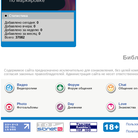
Статистика
Добавлено сегодня:
0
Добавлено вчера:
0
Добавлено за неделю:
0
Добавлено за месяц:
0
Всего:
37082
Библ
Cодержимое сайта предназначено исключительно для ознакомления, без целей ком
согласия законных правообладателей. Администрация сайта не несет ответственно
Видео
Форум
Chat
Видеоролики
Форум общения
Общение on-
Photo
Day
Love
Фотоальбомы
Дневники
Знакомства
Пользо
Полити