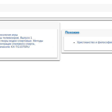
Похожие
ихология игры
 телевизоров. Выпуск 1
створы водно-спиртовые. Методы
Христианство и философи
ентрации этилового спирта.
Panasonic KX-TG1075RU