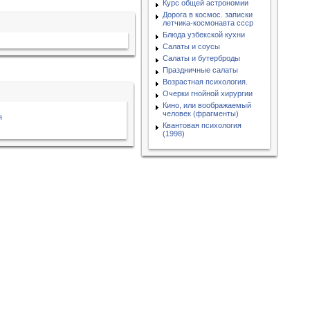
Курс общей астрономии
Дорога в космос. записки
летчика-космонавта ссср
Блюда узбекской кухни
Салаты и соусы
Салаты и бутерброды
Праздничные салаты
Возрастная психология.
Очерки гнойной хирургии
Кино, или воображаемый
человек (фрагменты)
я
Квантовая психология
(1998)