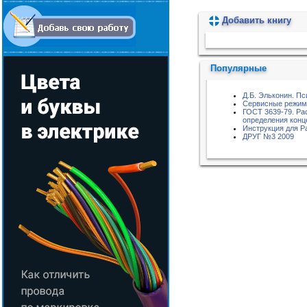
Добавить книгу
Пожалуйста, подождите...
Популярные
Д.Б. Эльконин. Пс
Сервисные режимы
ГОСТ 3639-79. Ра
определения конц
Инструкция для 
ДРУГ №3 2009