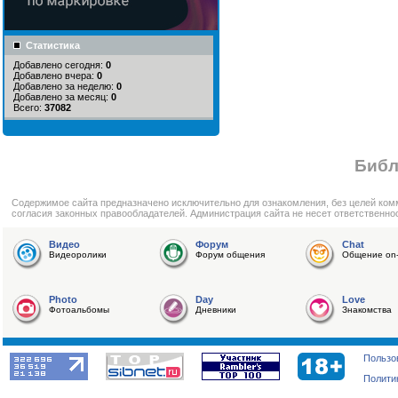
Статистика
Добавлено сегодня:
0
Добавлено вчера:
0
Добавлено за неделю:
0
Добавлено за месяц:
0
Всего:
37082
Библ
Cодержимое сайта предназначено исключительно для ознакомления, без целей ком
согласия законных правообладателей. Администрация сайта не несет ответственно
Видео
Форум
Chat
Видеоролики
Форум общения
Общение on-
Photo
Day
Love
Фотоальбомы
Дневники
Знакомства
Пользо
Полити