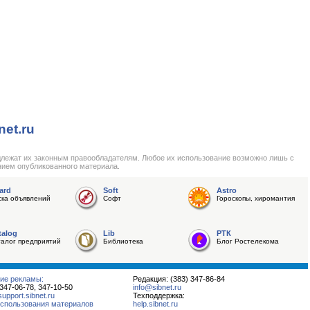
net.ru
длежат их законным правообладателям. Любое их использование возможно лишь с
нием опубликованного материала.
ard
Soft
Astro
ска объявлений
Софт
Гороскопы, хиромантия
talog
Lib
РТК
талог предприятий
Библиотека
Блог Ростелекома
ие рекламы:
Редакция: (383) 347-86-84
 347-06-78, 347-10-50
info@sibnet.ru
pport.sibnet.ru
Техподдержка:
спользования материалов
help.sibnet.ru