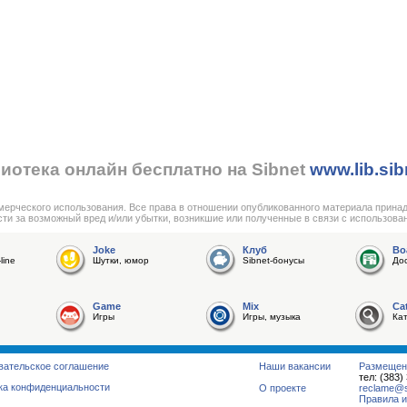
иотека онлайн бесплатно на Sibnet
www.lib.sib
мерческого использования. Все права в отношении опубликованного материала прина
сти за возможный вред и/или убытки, возникшие или полученные в связи с использова
Joke
Клуб
Bo
line
Шутки, юмор
Sibnet-бонусы
До
Game
Mix
Ca
Игры
Игры, музыка
Ка
вательское соглашение
Наши вакансии
Размещен
тел: (383)
ка конфиденциальности
О проекте
reclame@su
Правила и