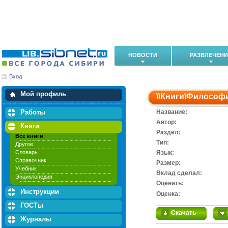
НОВОСТИ
РАЗВЛЕЧЕН
Вход
Мои загрузки
Мои закладки
Мой профиль
\\
Книги
\
Философ
Работы
Название:
Автор:
Книги
Раздел:
Все книги
Тип:
Другое
Словарь
Язык:
Справочник
Размер:
Учебник
Вклад сделал:
Энциклопедия
Оценить:
Инструкции
Оценка:
ГОСТы
Скачать
Журналы