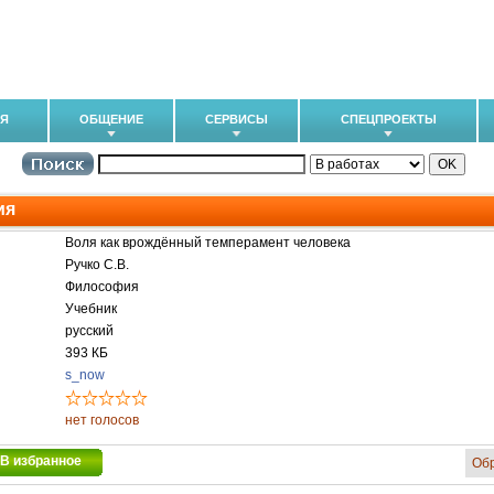
ИЯ
ОБЩЕНИЕ
СЕРВИСЫ
СПЕЦПРОЕКТЫ
ия
Воля как врождённый темперамент человека
Ручко С.В.
Философия
Учебник
русский
393 КБ
s_now
нет голосов
В избранное
Об