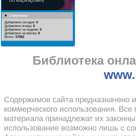
Статистика
Добавлено сегодня:
0
Добавлено вчера:
0
Добавлено за неделю:
0
Добавлено за месяц:
0
Всего:
37082
Библиотека онла
www.l
Cодержимое сайта предназначено и
коммерческого использования. Все 
материала принадлежат их законны
использование возможно лишь с со