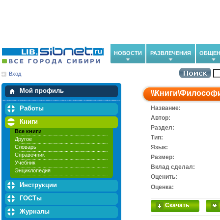
НОВОСТИ
РАЗВЛЕЧЕНИЯ
ОБЩЕН
Вход
Мои загрузки
Мои закладки
Мой профиль
\\
Книги
\
Философ
Работы
Название:
Автор:
Книги
Раздел:
Все книги
Тип:
Другое
Словарь
Язык:
Справочник
Размер:
Учебник
Вклад сделал:
Энциклопедия
Оценить:
Инструкции
Оценка:
ГОСТы
Скачать
Журналы