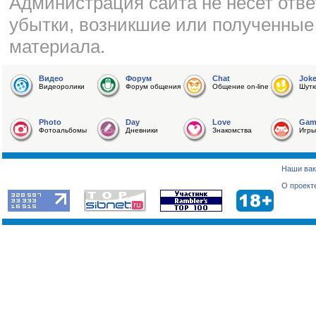
Администрация сайта не несет отве
убытки, возникшие или полученные
материала.
Видео
Форум
Chat
Jok
Видеоролики
Форум общения
Общение on-line
Шутк
Photo
Day
Love
Gam
Фотоальбомы
Дневники
Знакомства
Игры
Наши вак
О проект