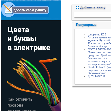
Добавить книгу
Пожалуйста, подождите...
Популярные
Шпоры по КСЕ
Готовые домашни
задания. Русский 
11 классы. К учебн
Гольцовой и др.
ГОСТ Р 51709-20
"Автотранспортн
средства. Требов
безопасности к
техническому сос
методы проверки"
Skoda Fabia 2 Рук
по ремонту и тех
обслуживанию
ДРУГ №3 2009