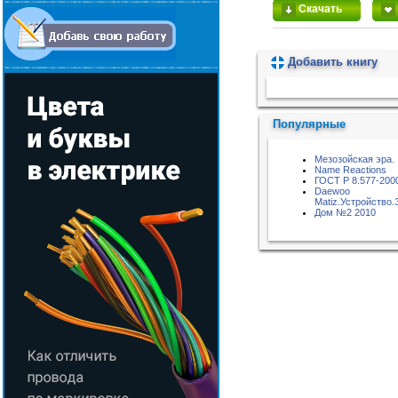
Скачать
Добавить книгу
Пожалуйста, подождите...
Популярные
Мезозойская эра.
Name Reactions
ГОСТ Р 8.577-200
Daewoo
Matiz.Устройство
Дом №2 2010