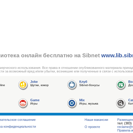
иотека онлайн бесплатно на Sibnet
www.lib.sib
мерческого использования. Все права в отношении опубликованного материала прина
сти за возможный вред и/или убытки, возникшие или полученные в связи с использова
Joke
Клуб
Bo
line
Шутки, юмор
Sibnet-бонусы
До
Game
Mix
Ca
Игры
Игры, музыка
Ка
вательское соглашение
Наши вакансии
Размещен
тел: (383)
ка конфиденциальности
О проекте
reclame@su
Правила и