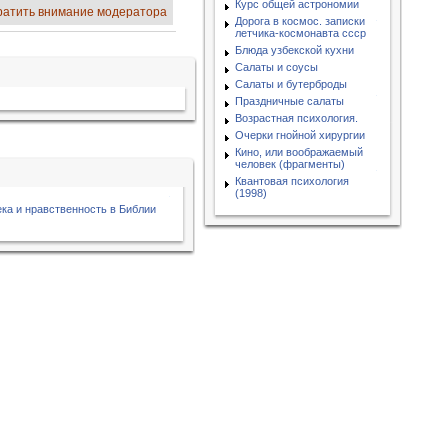
Курс общей астрономии
ратить внимание модератора
Дорога в космос. записки
летчика-космонавта ссср
Блюда узбекской кухни
Салаты и соусы
Салаты и бутерброды
Праздничные салаты
Возрастная психология.
Очерки гнойной хирургии
Кино, или воображаемый
человек (фрагменты)
Квантовая психология
(1998)
ка и нравственность в Библии