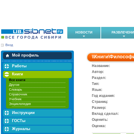
НОВОСТИ
РАЗВЛЕЧЕН
Вход
Мои загрузки
Мои закладки
Мой профиль
\\
Книги
\
Философ
Работы
Название:
Автор:
Книги
Раздел:
Все книги
Тип:
Другое
Словарь
Язык:
Справочник
Год издания:
Учебник
Cтраниц:
Энциклопедия
Размер:
Инструкции
Вклад сделал:
Оценить:
ГОСТы
Оценка:
Журналы