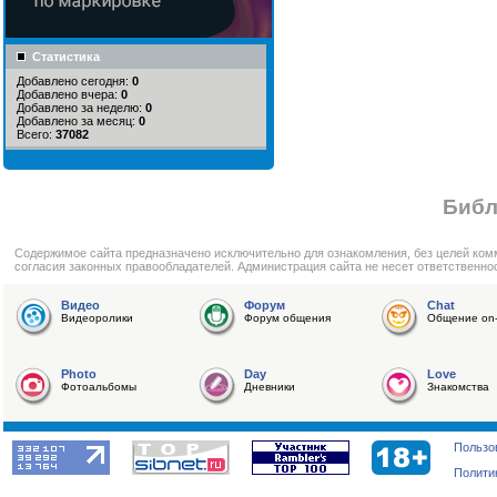
Статистика
Добавлено сегодня:
0
Добавлено вчера:
0
Добавлено за неделю:
0
Добавлено за месяц:
0
Всего:
37082
Библ
Cодержимое сайта предназначено исключительно для ознакомления, без целей ком
согласия законных правообладателей. Администрация сайта не несет ответственно
Видео
Форум
Chat
Видеоролики
Форум общения
Общение on-
Photo
Day
Love
Фотоальбомы
Дневники
Знакомства
Пользо
Полити