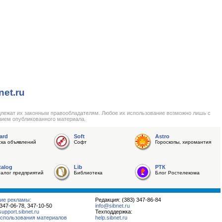
net.ru
длежат их законным правообладателям. Любое их использование возможно лишь с
нием опубликованного материала.
ard
Soft
Astro
ска объявлений
Софт
Гороскопы, хиромантия
talog
Lib
РТК
талог предприятий
Библиотека
Блог Ростелекома
ие рекламы:
Редакция: (383) 347-86-84
 347-06-78, 347-10-50
info@sibnet.ru
pport.sibnet.ru
Техподдержка:
спользования материалов
help.sibnet.ru