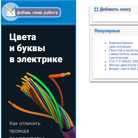
Добавить книгу
Пожалуйста, подождите...
Популярные
Компьютерные
преступления
Простой и понятн
самоучитель игры
синтезаторе
ГОСТ Р 60622-20
Nissan двигатели
Вокруг света №9 