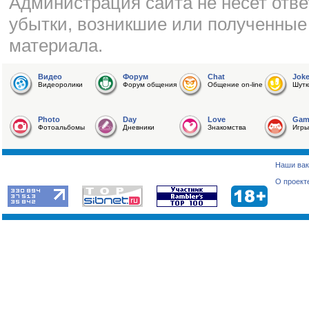
Администрация сайта не несет отве
убытки, возникшие или полученные
материала.
Видео
Форум
Chat
Jok
Видеоролики
Форум общения
Общение on-line
Шутк
Photo
Day
Love
Gam
Фотоальбомы
Дневники
Знакомства
Игры
Наши вак
О проект