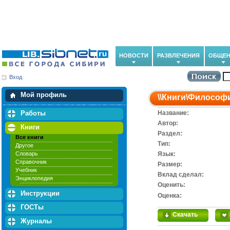
НОВОСТИ
РАЗВЛЕЧЕНИЯ
ОБЩЕН
Вход
Мои загрузки
Мои закладки
Мой профиль
\\
Книги
\
Философ
Работы
Название:
Автор:
Книги
Раздел:
Все книги
Тип:
Другое
Словарь
Язык:
Справочник
Размер:
Учебник
Вклад сделал:
Энциклопедия
Оценить:
Инструкции
Оценка:
ГОСТы
Скачать
Журналы