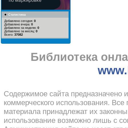
Статистика
Добавлено сегодня:
0
Добавлено вчера:
0
Добавлено за неделю:
0
Добавлено за месяц:
0
Всего:
37082
Библиотека онла
www.l
Cодержимое сайта предназначено и
коммерческого использования. Все 
материала принадлежат их законны
использование возможно лишь с со