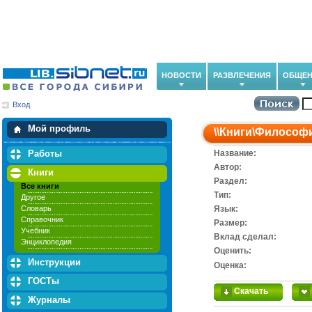
НОВОСТИ
РАЗВЛЕЧЕНИЯ
ОБЩЕН
Вход
Мои загрузки
Мои закладки
Мой профиль
\\
Книги
\
Философ
Работы
Название:
Автор:
Книги
Раздел:
Все книги
Тип:
Другое
Словарь
Язык:
Справочник
Размер:
Учебник
Вклад сделал:
Энциклопедия
Оценить:
Инструкции
Оценка:
ГОСТы
Скачать
Журналы