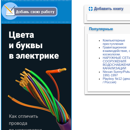
Добавить книгу
Пожалуйста, подождите...
Популярные
Компьютерные
преступления
Гравитационное
взаимодействие, 
космологии.
НАРУЖНЫЕ СЕТИ
СООРУЖЕНИЯ
ВОДОСНАБЖЕНИ
КАНАЛИЗАЦИИ
Nissan Sunny/Puls
1991-1997
Playboy №12 (дек
/ Россия)