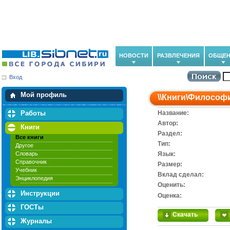
НОВОСТИ
РАЗВЛЕЧЕНИЯ
ОБЩЕН
Вход
Мои загрузки
Мои закладки
Мой профиль
\\
Книги
\
Философ
Работы
Название:
Автор:
Книги
Раздел:
Все книги
Тип:
Другое
Словарь
Язык:
Справочник
Размер:
Учебник
Вклад сделал:
Энциклопедия
Оценить:
Инструкции
Оценка:
ГОСТы
Скачать
Журналы