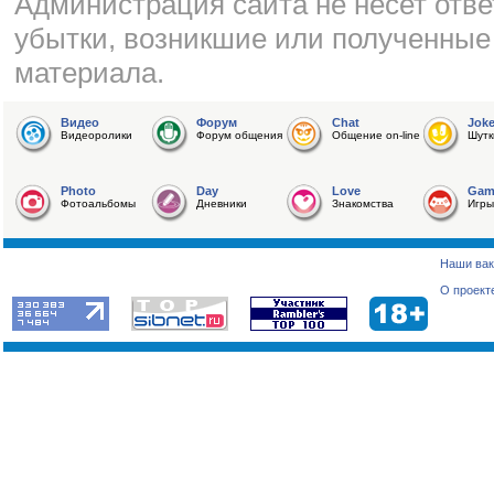
Администрация сайта не несет отве
убытки, возникшие или полученные
материала.
Видео
Форум
Chat
Jok
Видеоролики
Форум общения
Общение on-line
Шутк
Photo
Day
Love
Gam
Фотоальбомы
Дневники
Знакомства
Игры
Наши вак
О проект