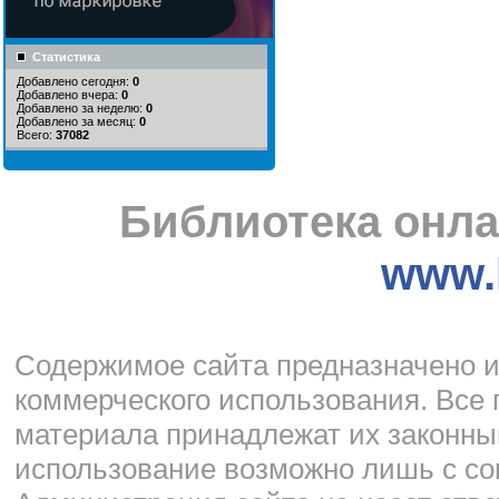
Статистика
Добавлено сегодня:
0
Добавлено вчера:
0
Добавлено за неделю:
0
Добавлено за месяц:
0
Всего:
37082
Библиотека онла
www.l
Cодержимое сайта предназначено и
коммерческого использования. Все 
материала принадлежат их законны
использование возможно лишь с со