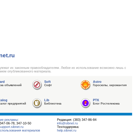
net.ru
длежат их законным правообладателям. Любое их использование возможно лишь с
нием опубликованного материала.
ard
Soft
Astro
ска объявлений
Софт
Гороскопы, хиромантия
talog
Lib
РТК
талог предприятий
Библиотека
Блог Ростелекома
ие рекламы:
Редакция: (383) 347-86-84
 347-06-78, 347-10-50
info@sibnet.ru
pport.sibnet.ru
Техподдержка:
спользования материалов
help.sibnet.ru