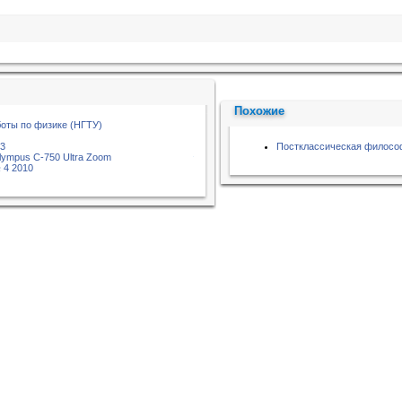
Похожие
оты по физике (НГТУ)
03
Постклассическая филосо
lympus C-750 Ultra Zoom
 4 2010