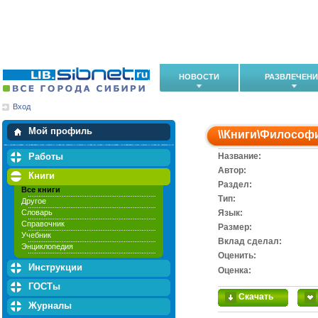
НОВОСТИ
РАЗВЛЕЧЕН
Вход
Мои загрузки
Мои закладки
Мой профиль
\\
Книги
\
Философ
Работы
Название:
Автор:
Книги
Раздел:
Все книги
Тип:
Другое
Словарь
Язык:
Справочник
Размер:
Учебник
Вклад сделал:
Энциклопедия
Оценить:
Инструкции
Оценка:
ГОСТы
Скачать
Журналы