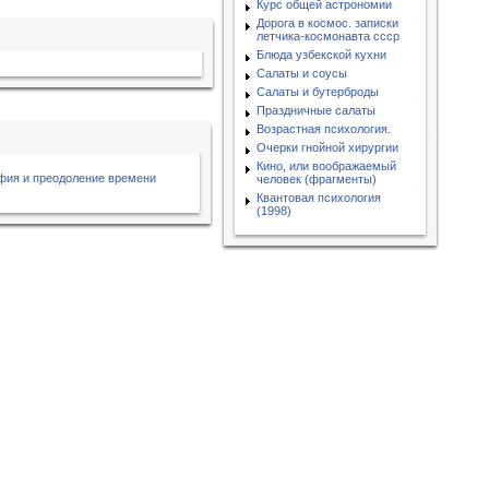
Курс общей астрономии
Дорога в космос. записки
летчика-космонавта ссср
Блюда узбекской кухни
Салаты и соусы
Салаты и бутерброды
Праздничные салаты
Возрастная психология.
Очерки гнойной хирургии
Кино, или воображаемый
фия и преодоление времени
человек (фрагменты)
Квантовая психология
(1998)