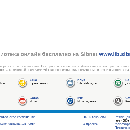
иотека онлайн бесплатно на Sibnet
www.lib.sib
мерческого использования. Все права в отношении опубликованного материала прина
сти за возможный вред и/или убытки, возникшие или полученные в связи с использова
Joke
Клуб
Bo
line
Шутки, юмор
Sibnet-бонусы
До
Game
Mix
Ca
Игры
Игры, музыка
Ка
вательское соглашение
Наши вакансии
Размещен
тел: (383)
ка конфиденциальности
О проекте
reclame@su
Правила и