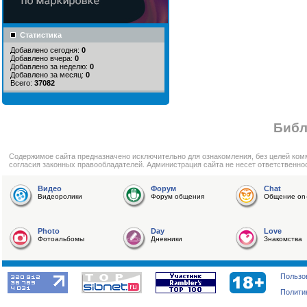
Статистика
Добавлено сегодня:
0
Добавлено вчера:
0
Добавлено за неделю:
0
Добавлено за месяц:
0
Всего:
37082
Библ
Cодержимое сайта предназначено исключительно для ознакомления, без целей ком
согласия законных правообладателей. Администрация сайта не несет ответственно
Видео
Форум
Chat
Видеоролики
Форум общения
Общение on-
Photo
Day
Love
Фотоальбомы
Дневники
Знакомства
Пользо
Полити