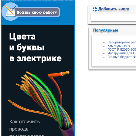
Добавить книгу
Пожалуйста, подождите...
Популярные
Лабораторные раб
Команды Linux
ГОСТ Р 52070-20
Инструкция для O
Личный бюджет №