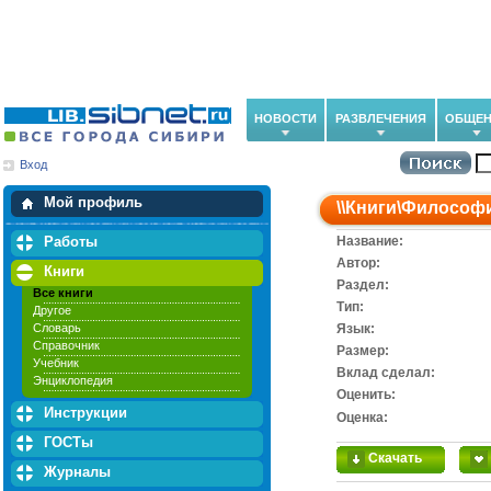
НОВОСТИ
РАЗВЛЕЧЕНИЯ
ОБЩЕН
Вход
Мои загрузки
Мои закладки
Мой профиль
\\
Книги
\
Философ
Работы
Название:
Автор:
Книги
Раздел:
Все книги
Тип:
Другое
Словарь
Язык:
Справочник
Размер:
Учебник
Вклад сделал:
Энциклопедия
Оценить:
Инструкции
Оценка:
ГОСТы
Скачать
Журналы