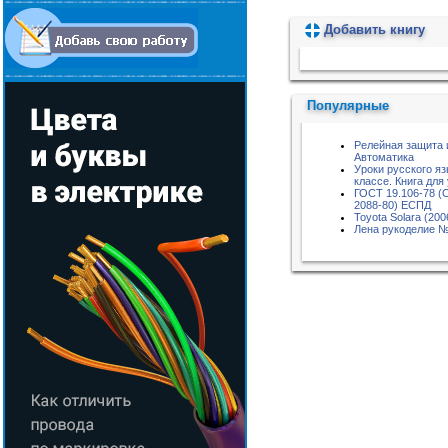
Добавить книгу
Пожалуйста, подождите...
Популярные
Релейная защита 
Автоматика
Уроки русского яз
классе. Книга для
ГОСТ 19.106-78 (
2088-80) ЕСПД
Toyota Solara (200
Лена рукоделие №