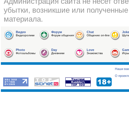
Администрация сайта не несет отве
убытки, возникшие или полученные
материала.
Видео
Форум
Chat
Jok
Видеоролики
Форум общения
Общение on-line
Шутк
Photo
Day
Love
Gam
Фотоальбомы
Дневники
Знакомства
Игры
Наши вак
О проект