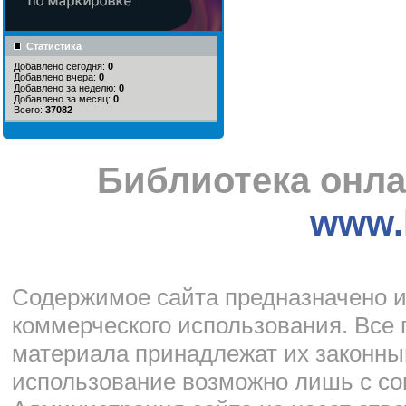
Статистика
Добавлено сегодня:
0
Добавлено вчера:
0
Добавлено за неделю:
0
Добавлено за месяц:
0
Всего:
37082
Библиотека онла
www.l
Cодержимое сайта предназначено и
коммерческого использования. Все 
материала принадлежат их законны
использование возможно лишь с со