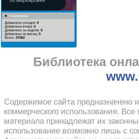
Статистика
Добавлено сегодня:
0
Добавлено вчера:
0
Добавлено за неделю:
0
Добавлено за месяц:
0
Всего:
37082
Библиотека онла
www.l
Cодержимое сайта предназначено и
коммерческого использования. Все 
материала принадлежат их законны
использование возможно лишь с со