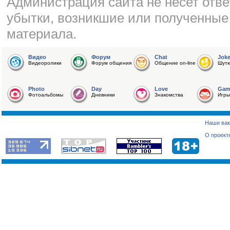
Администрация сайта не несет отве
убытки, возникшие или полученные
материала.
Видео
Форум
Chat
Jok
Видеоролики
Форум общения
Общение on-line
Шутк
Photo
Day
Love
Gam
Фотоальбомы
Дневники
Знакомства
Игры
Наши вак
О проект