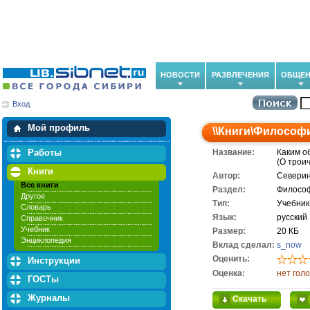
НОВОСТИ
РАЗВЛЕЧЕНИЯ
ОБЩЕН
Вход
Мои загрузки
Мои закладки
Мой профиль
\\
Книги
\
Философ
Работы
Название:
Каким о
(О троич
Книги
Автор:
Северин
Все книги
Раздел:
Филосо
Другое
Тип:
Учебник
Словарь
Язык:
русский
Справочник
Учебник
Размер:
20 КБ
Энциклопедия
Вклад сделал:
s_now
Оценить:
Инструкции
Оценка:
нет гол
ГОСТы
Журналы
Скачать