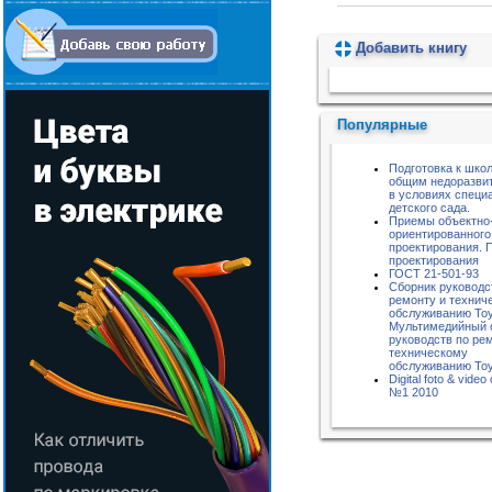
Добавить книгу
Пожалуйста, подождите...
Популярные
Подготовка к школ
общим недоразви
в условиях специ
детского сада.
Приемы объектно
ориентированного
проектирования. 
проектирования
ГОСТ 21-501-93
Сборник руководс
ремонту и технич
обслуживанию Toyo
Мультимедийный 
руководств по ре
техническому
обслуживанию Toyo
Digital foto & vide
№1 2010