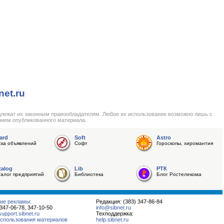
net.ru
длежат их законным правообладателям. Любое их использование возможно лишь с
нием опубликованного материала.
ard
Soft
Astro
ска объявлений
Софт
Гороскопы, хиромантия
talog
Lib
РТК
талог предприятий
Библиотека
Блог Ростелекома
ие рекламы:
Редакция: (383) 347-86-84
 347-06-78, 347-10-50
info@sibnet.ru
pport.sibnet.ru
Техподдержка:
спользования материалов
help.sibnet.ru