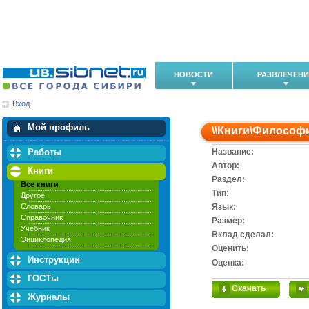
НОВОСТИ
РАЗВЛЕЧЕН
Вход
Мои загрузки
Мои закладки
Мой профиль
\\
Книги
\
Философ
Работы
Название:
Автор:
Книги
Раздел:
Все книги
Тип:
Другое
Словарь
Язык:
Справочник
Размер:
Учебник
Вклад сделал:
Энциклопедия
Оценить:
Инструкции
Оценка:
ГОСТы
Скачать
Журналы