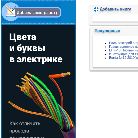
Добавить книгу
Пожалуйста, подождите...
Популярные
Роль бактерий в 
Гравитационное в
ЕНиР 6 Плотничны
Инструкция для 
Burda №12 2010(д