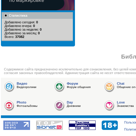
Статистика
Добавлено сегодня:
0
Добавлено вчера:
0
Добавлено за неделю:
0
Добавлено за месяц:
0
Всего:
37082
Библ
Cодержимое сайта предназначено исключительно для ознакомления, без целей ком
согласия законных правообладателей. Администрация сайта не несет ответственно
Видео
Форум
Chat
Видеоролики
Форум общения
Общение on-
Photo
Day
Love
Фотоальбомы
Дневники
Знакомства
Пользо
Полити