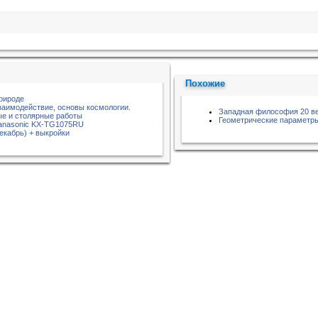
Похожие
природе
заимодействие, основы космологии.
Западная философия 20 ве
е и столярные работы
Геометрические параметр
Panasonic KX-TG1075RU
екабрь) + выкройки