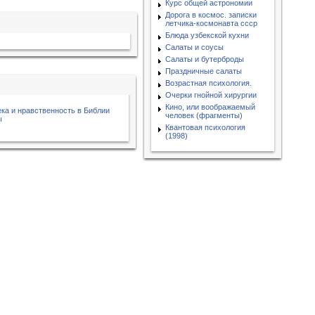
Курс общей астрономии
Дорога в космос. записки
летчика-космонавта ссср
Блюда узбекской кухни
Салаты и соусы
Салаты и бутерброды
Праздничные салаты
Возрастная психология.
Очерки гнойной хирургии
Кино, или воображаемый
ка и нравственность в Библии
человек (фрагменты)
ы
Квантовая психология
(1998)