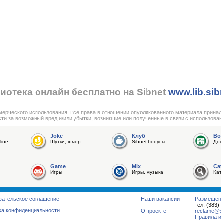
иотека онлайн бесплатно на Sibnet
www.lib.sib
мерческого использования. Все права в отношении опубликованного материала прина
сти за возможный вред и/или убытки, возникшие или полученные в связи с использова
Joke
Клуб
Bo
line
Шутки, юмор
Sibnet-бонусы
До
Game
Mix
Ca
Игры
Игры, музыка
Ка
вательское соглашение
Наши вакансии
Размещен
тел: (383)
ка конфиденциальности
О проекте
reclame@su
Правила и