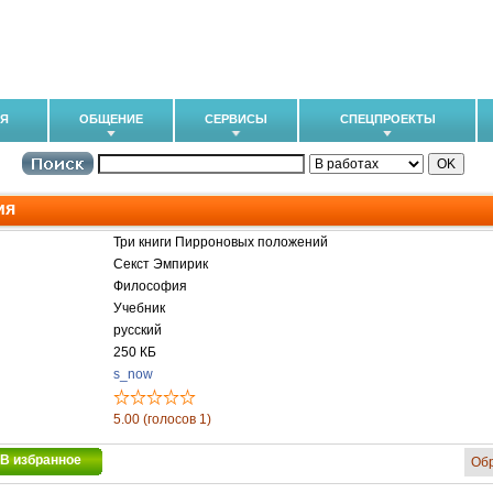
ИЯ
ОБЩЕНИЕ
СЕРВИСЫ
СПЕЦПРОЕКТЫ
ия
Три книги Пирроновых положений
Секст Эмпирик
Философия
Учебник
русский
250 КБ
s_now
5.00 (голосов 1)
В избранное
Об