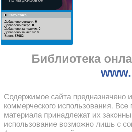
Статистика
Добавлено сегодня:
0
Добавлено вчера:
0
Добавлено за неделю:
0
Добавлено за месяц:
0
Всего:
37082
Библиотека онла
www.l
Cодержимое сайта предназначено и
коммерческого использования. Все 
материала принадлежат их законны
использование возможно лишь с со