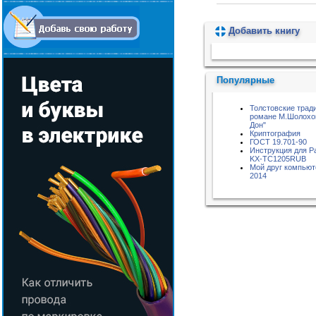
Добавить книгу
Пожалуйста, подождите...
Популярные
Толстовские трад
романе М.Шолохо
Дон"
Криптография
ГОСТ 19.701-90
Инструкция для P
KX-TC1205RUB
Мой друг компью
2014