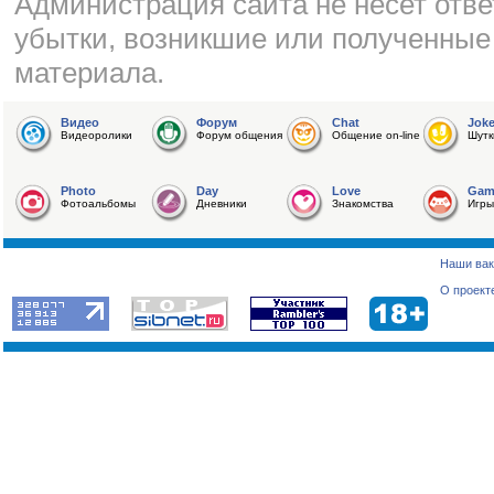
Администрация сайта не несет отве
убытки, возникшие или полученные
материала.
Видео
Форум
Chat
Jok
Видеоролики
Форум общения
Общение on-line
Шутк
Photo
Day
Love
Gam
Фотоальбомы
Дневники
Знакомства
Игры
Наши вак
О проект