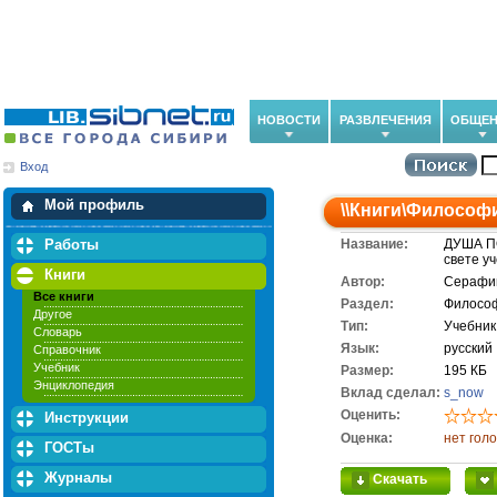
НОВОСТИ
РАЗВЛЕЧЕНИЯ
ОБЩЕН
Вход
Мои загрузки
Мои закладки
Мой профиль
\\
Книги
\
Философ
Работы
Название:
ДУША П
свете у
Книги
Автор:
Серафи
Все книги
Раздел:
Филосо
Другое
Тип:
Учебник
Словарь
Язык:
русский
Справочник
Учебник
Размер:
195 КБ
Энциклопедия
Вклад сделал:
s_now
Оценить:
Инструкции
Оценка:
нет гол
ГОСТы
Журналы
Скачать