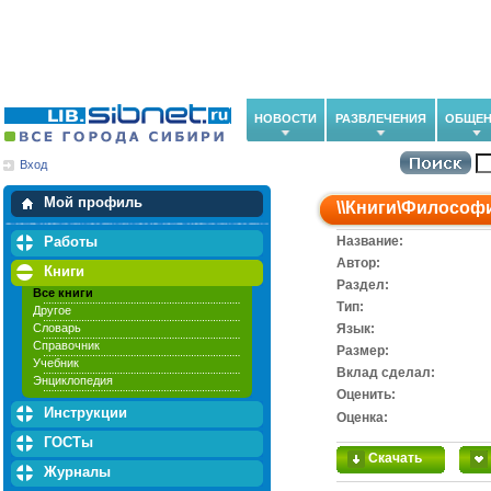
НОВОСТИ
РАЗВЛЕЧЕНИЯ
ОБЩЕН
Вход
Мои загрузки
Мои закладки
Мой профиль
\\
Книги
\
Философ
Работы
Название:
Автор:
Книги
Раздел:
Все книги
Тип:
Другое
Словарь
Язык:
Справочник
Размер:
Учебник
Вклад сделал:
Энциклопедия
Оценить:
Инструкции
Оценка:
ГОСТы
Скачать
Журналы