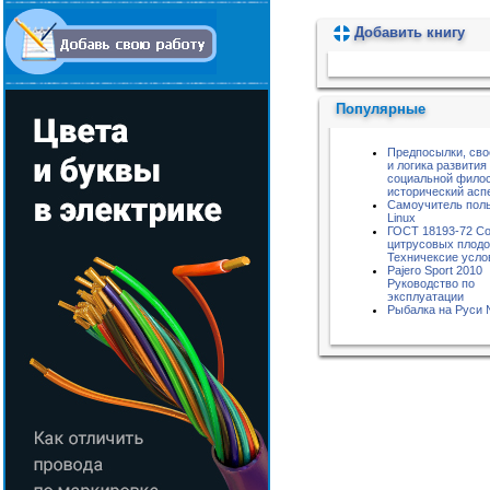
Добавить книгу
Пожалуйста, подождите...
Популярные
Предпосылки, сво
и логика развития
социальной фило
исторический асп
Самоучитель пол
Linux
ГОСТ 18193-72 Со
цитрусовых плодо
Техничексие усло
Pajero Sport 2010
Руководство по
эксплуатации
Рыбалка на Руси 