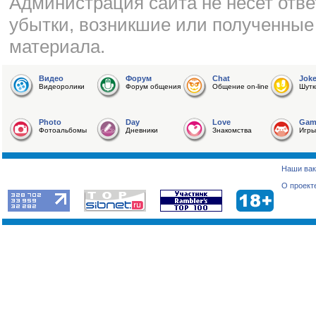
Администрация сайта не несет отве
убытки, возникшие или полученные
материала.
Видео
Форум
Chat
Jok
Видеоролики
Форум общения
Общение on-line
Шутк
Photo
Day
Love
Gam
Фотоальбомы
Дневники
Знакомства
Игры
Наши вак
О проект