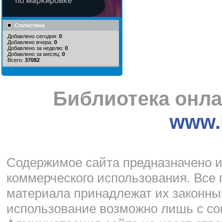
Статистика
Добавлено сегодня:
0
Добавлено вчера:
0
Добавлено за неделю:
0
Добавлено за месяц:
0
Всего:
37082
Библиотека онла
www.l
Cодержимое сайта предназначено и
коммерческого использования. Все 
материала принадлежат их законны
использование возможно лишь с со