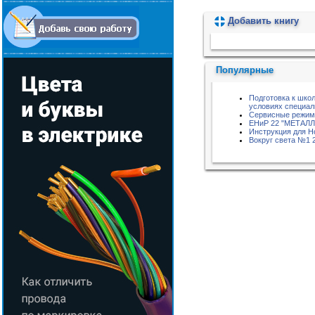
Добавить книгу
Пожалуйста, подождите...
Популярные
Подготовка к шко
условиях специаль
Сервисные режимы
ЕНиР 22 "МЕТАЛ
Инструкция для Ho
Вокруг света №1 