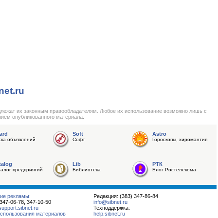
net.ru
длежат их законным правообладателям. Любое их использование возможно лишь с
нием опубликованного материала.
ard
Soft
Astro
ска объявлений
Софт
Гороскопы, хиромантия
talog
Lib
РТК
талог предприятий
Библиотека
Блог Ростелекома
ие рекламы:
Редакция: (383) 347-86-84
 347-06-78, 347-10-50
info@sibnet.ru
pport.sibnet.ru
Техподдержка:
спользования материалов
help.sibnet.ru