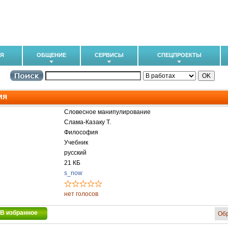
ИЯ
ОБЩЕНИЕ
СЕРВИСЫ
СПЕЦПРОЕКТЫ
ия
Словесное манипулирование
Слама-Казаку Т.
Философия
Учебник
русский
21 КБ
s_now
нет голосов
В избранное
Об