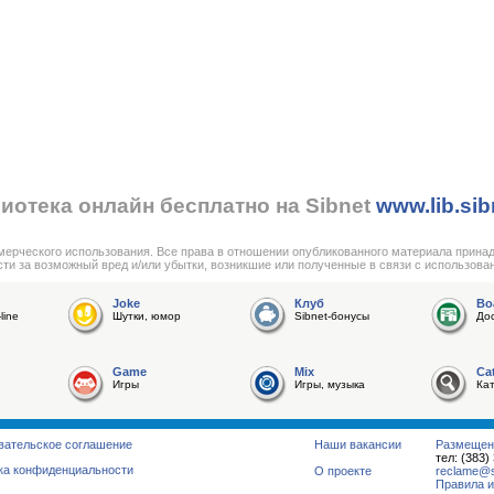
иотека онлайн бесплатно на Sibnet
www.lib.sib
мерческого использования. Все права в отношении опубликованного материала прина
сти за возможный вред и/или убытки, возникшие или полученные в связи с использова
Joke
Клуб
Bo
line
Шутки, юмор
Sibnet-бонусы
До
Game
Mix
Ca
Игры
Игры, музыка
Ка
вательское соглашение
Наши вакансии
Размещен
тел: (383)
ка конфиденциальности
О проекте
reclame@su
Правила и