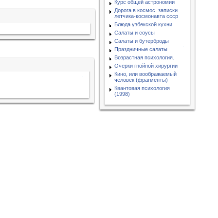
Курс общей астрономии
Дорога в космос. записки
летчика-космонавта ссср
Блюда узбекской кухни
Салаты и соусы
Салаты и бутерброды
Праздничные салаты
Возрастная психология.
Очерки гнойной хирургии
Кино, или воображаемый
человек (фрагменты)
Квантовая психология
(1998)