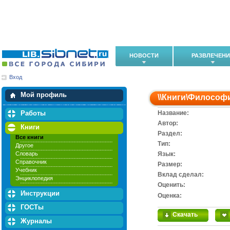
НОВОСТИ
РАЗВЛЕЧЕН
Вход
Мои загрузки
Мои закладки
Мой профиль
\\
Книги
\
Философ
Работы
Название:
Автор:
Книги
Раздел:
Все книги
Тип:
Другое
Словарь
Язык:
Справочник
Размер:
Учебник
Вклад сделал:
Энциклопедия
Оценить:
Инструкции
Оценка:
ГОСТы
Скачать
Журналы