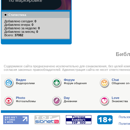
Статистика
Добавлено сегодня:
0
Добавлено вчера:
0
Добавлено за неделю:
0
Добавлено за месяц:
0
Всего:
37082
Библ
Cодержимое сайта предназначено исключительно для ознакомления, без целей ком
согласия законных правообладателей. Администрация сайта не несет ответственно
Видео
Форум
Chat
Видеоролики
Форум общения
Общение on-
Photo
Day
Love
Фотоальбомы
Дневники
Знакомства
Пользо
Полити