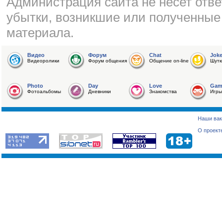
Администрация сайта не несет отве
убытки, возникшие или полученные
материала.
Видео
Форум
Chat
Jok
Видеоролики
Форум общения
Общение on-line
Шутк
Photo
Day
Love
Gam
Фотоальбомы
Дневники
Знакомства
Игры
Наши вак
О проект