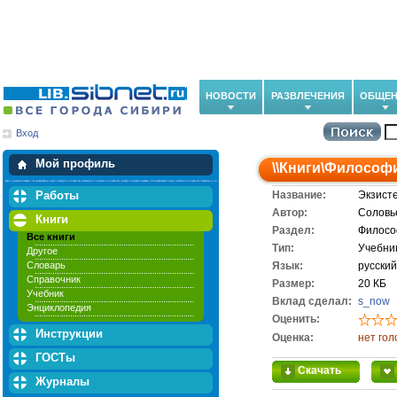
НОВОСТИ
РАЗВЛЕЧЕНИЯ
ОБЩЕН
Вход
Мои загрузки
Мои закладки
Мой профиль
\\
Книги
\
Философ
Работы
Название:
Экзист
Автор:
Соловь
Книги
Раздел:
Филос
Все книги
Тип:
Учебни
Другое
Словарь
Язык:
русский
Справочник
Размер:
20 КБ
Учебник
Вклад сделал:
s_now
Энциклопедия
Оценить:
Инструкции
Оценка:
нет гол
ГОСТы
Скачать
Журналы