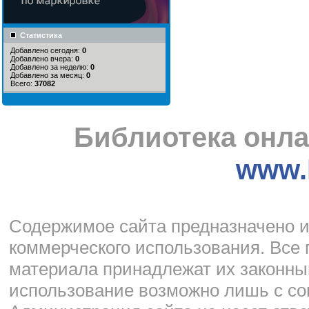
Статистика
Добавлено сегодня:
0
Добавлено вчера:
0
Добавлено за неделю:
0
Добавлено за месяц:
0
Всего:
37082
Библиотека онла
www.l
Cодержимое сайта предназначено и
коммерческого использования. Все 
материала принадлежат их законны
использование возможно лишь с со