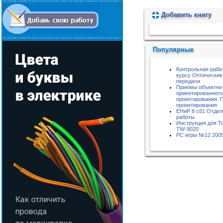
Добавить книгу
Пожалуйста, подождите...
Популярные
Контрольная рабо
курсу Оптические
передачи
Приемы объектно
ориентированного
проектирования. 
проектирования
ЕНиР 8 сб1 Отде
работы
Инструкция для 
TW-9020
РС игры №12 200