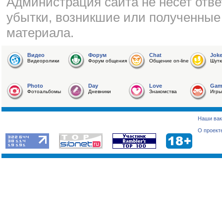
Администрация сайта не несет отве
убытки, возникшие или полученные
материала.
Видео
Форум
Chat
Jok
Видеоролики
Форум общения
Общение on-line
Шутк
Photo
Day
Love
Gam
Фотоальбомы
Дневники
Знакомства
Игры
Наши вак
О проект