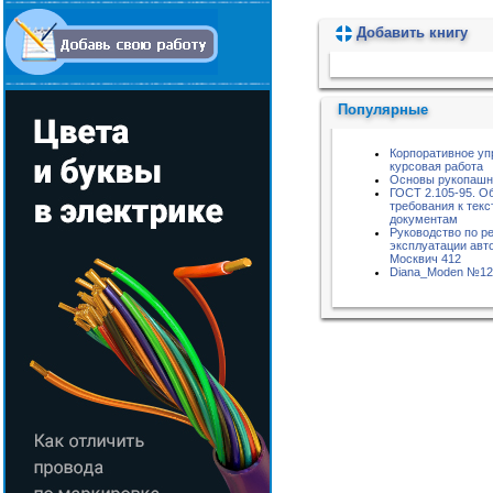
Добавить книгу
Пожалуйста, подождите...
Популярные
Корпоративное уп
курсовая работа
Основы рукопашн
ГОСТ 2.105-95. О
требования к тек
документам
Руководство по р
эксплуатации авт
Москвич 412
Diana_Moden №12