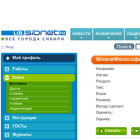
НОВОСТИ
РАЗВЛЕЧЕНИЯ
ОБЩЕН
Вход
Мои загрузки
Мои закладки
Мой профиль
\\
Книги
\
Философ
Работы
Название:
Автор:
Книги
Раздел:
Все книги
Тип:
Другое
Словарь
Язык:
Справочник
Размер:
Учебник
Вклад сделал:
Энциклопедия
Оценить:
Инструкции
Оценка:
ГОСТы
Скачать
Журналы