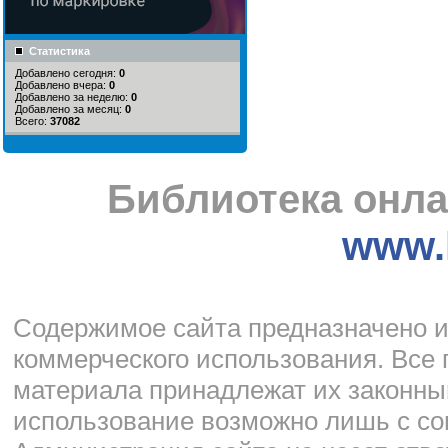
Статистика
Добавлено сегодня:
0
Добавлено вчера:
0
Добавлено за неделю:
0
Добавлено за месяц:
0
Всего:
37082
Библиотека онла
www.l
Cодержимое сайта предназначено и
коммерческого использования. Все 
материала принадлежат их законны
использование возможно лишь с со