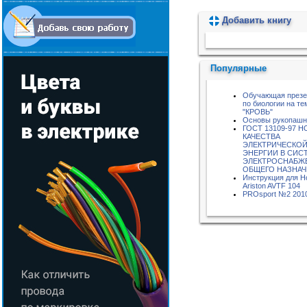
Добавить книгу
Пожалуйста, подождите...
Популярные
Обучающая презе
по биологии на те
"КРОВЬ"
Основы рукопашн
ГОСТ 13109-97 
КАЧЕСТВА
ЭЛЕКТРИЧЕСКО
ЭНЕРГИИ В СИС
ЭЛЕКТРОСНАБЖ
ОБЩЕГО НАЗНА
Инструкция для Ho
Ariston AVTF 104
PROsport №2 201