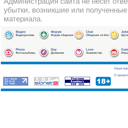
Администрация сайта не несет отве
убытки, возникшие или полученные
материала.
Видео
Форум
Chat
Jok
Видеоролики
Форум общения
Общение on-line
Шутк
Photo
Day
Love
Gam
Фотоальбомы
Дневники
Знакомства
Игры
Наши вак
О проект