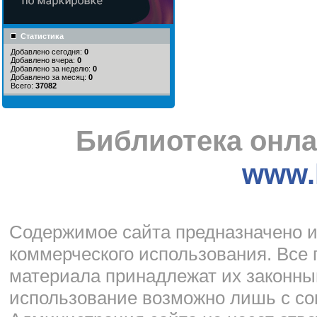
Статистика
Добавлено сегодня:
0
Добавлено вчера:
0
Добавлено за неделю:
0
Добавлено за месяц:
0
Всего:
37082
Библиотека онла
www.l
Cодержимое сайта предназначено и
коммерческого использования. Все 
материала принадлежат их законны
использование возможно лишь с со