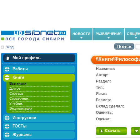
НОВОСТИ
РАЗВЛЕЧЕНИЯ
ОБЩЕН
Вход
Мои загрузки
Мои закладки
Мой профиль
\\
Книги
\
Философ
Работы
Название:
Автор:
Книги
Раздел:
Все книги
Тип:
Другое
Словарь
Язык:
Справочник
Размер:
Учебник
Вклад сделал:
Энциклопедия
Оценить:
Инструкции
Оценка:
ГОСТы
Скачать
Журналы