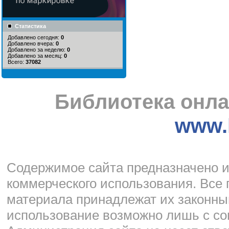
Статистика
Добавлено сегодня:
0
Добавлено вчера:
0
Добавлено за неделю:
0
Добавлено за месяц:
0
Всего:
37082
Библиотека онла
www.l
Cодержимое сайта предназначено и
коммерческого использования. Все 
материала принадлежат их законны
использование возможно лишь с со