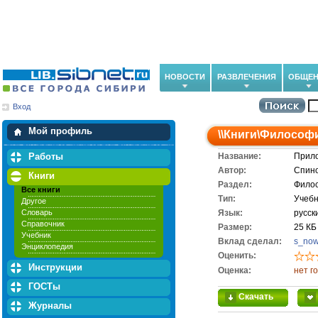
НОВОСТИ
РАЗВЛЕЧЕНИЯ
ОБЩЕН
Вход
Мои загрузки
Мои закладки
Мой профиль
\\
Книги
\
Философ
Работы
Название:
Прило
Автор:
Спино
Книги
Раздел:
Фило
Все книги
Тип:
Учебн
Другое
Словарь
Язык:
русск
Справочник
Размер:
25 КБ
Учебник
Вклад сделал:
s_no
Энциклопедия
Оценить:
Инструкции
Оценка:
нет г
ГОСТы
Скачать
Журналы