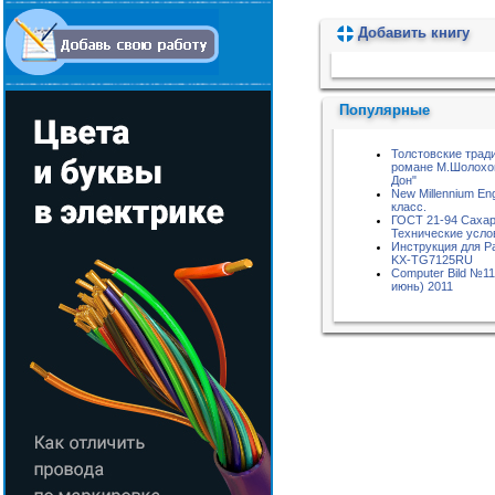
Добавить книгу
Пожалуйста, подождите...
Популярные
Толстовские трад
романе М.Шолохо
Дон"
New Millennium Eng
класс.
ГОСТ 21-94 Сахар
Технические усло
Инструкция для P
KX-TG7125RU
Computer Bild №11
июнь) 2011