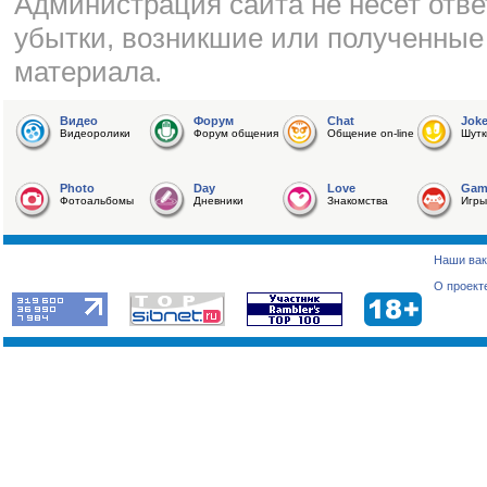
Администрация сайта не несет отве
убытки, возникшие или полученные
материала.
Видео
Форум
Chat
Jok
Видеоролики
Форум общения
Общение on-line
Шутк
Photo
Day
Love
Gam
Фотоальбомы
Дневники
Знакомства
Игры
Наши вак
О проект