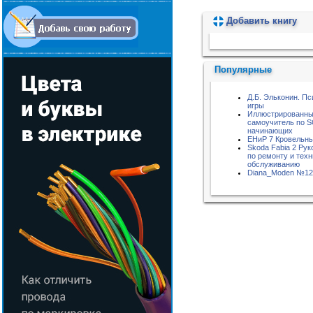
Добавить книгу
Пожалуйста, подождите...
Популярные
Д.Б. Эльконин. Пс
игры
Иллюстрированн
самоучитель по S
начинающих
ЕНиР 7 Кровельн
Skoda Fabia 2 Рук
по ремонту и тех
обслуживанию
Diana_Moden №12