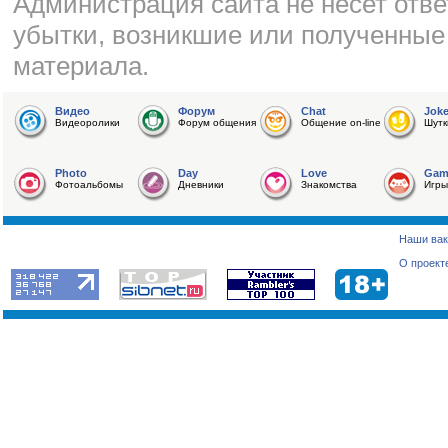
Администрация сайта не несет отве
убытки, возникшие или полученные
материала.
Видео
Форум
Chat
Jok
Видеоролики
Форум общения
Общение on-line
Шутк
Photo
Day
Love
Gam
Фотоальбомы
Дневники
Знакомства
Игры
Наши вак
О проект