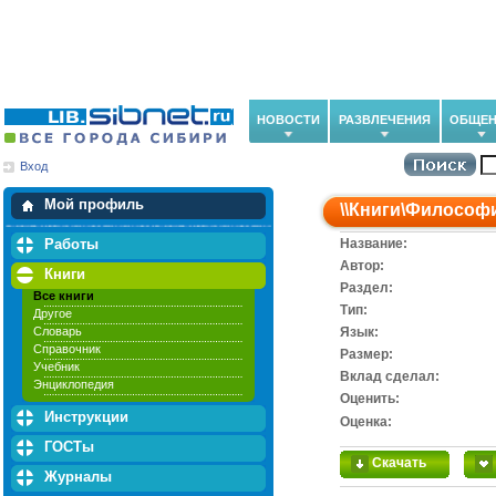
НОВОСТИ
РАЗВЛЕЧЕНИЯ
ОБЩЕН
Вход
Мои загрузки
Мои закладки
Мой профиль
\\
Книги
\
Философ
Работы
Название:
Автор:
Книги
Раздел:
Все книги
Тип:
Другое
Словарь
Язык:
Справочник
Размер:
Учебник
Вклад сделал:
Энциклопедия
Оценить:
Инструкции
Оценка:
ГОСТы
Скачать
Журналы