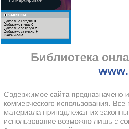
Статистика
Добавлено сегодня:
0
Добавлено вчера:
0
Добавлено за неделю:
0
Добавлено за месяц:
0
Всего:
37082
Библиотека онла
www.l
Cодержимое сайта предназначено и
коммерческого использования. Все 
материала принадлежат их законны
использование возможно лишь с со