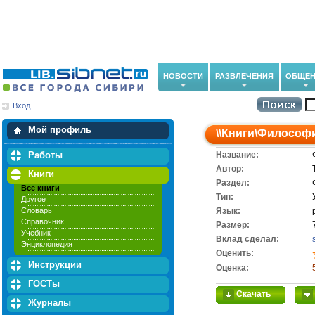
НОВОСТИ
РАЗВЛЕЧЕНИЯ
ОБЩЕН
Вход
Мои загрузки
Мои закладки
Мой профиль
\\
Книги
\
Философ
Работы
Название:
Автор:
Книги
Раздел:
Все книги
Тип:
Другое
Словарь
Язык:
Справочник
Размер:
Учебник
Вклад сделал:
Энциклопедия
Оценить:
Инструкции
Оценка:
ГОСТы
Скачать
Журналы