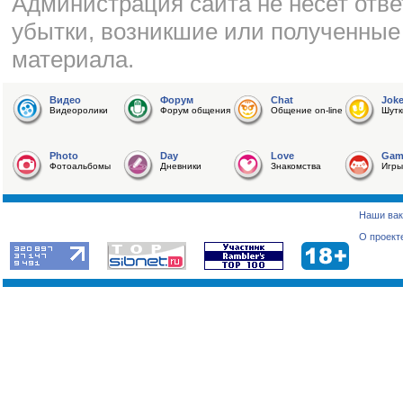
Администрация сайта не несет отве
убытки, возникшие или полученные
материала.
Видео
Форум
Chat
Jok
Видеоролики
Форум общения
Общение on-line
Шутк
Photo
Day
Love
Gam
Фотоальбомы
Дневники
Знакомства
Игры
Наши вак
О проект