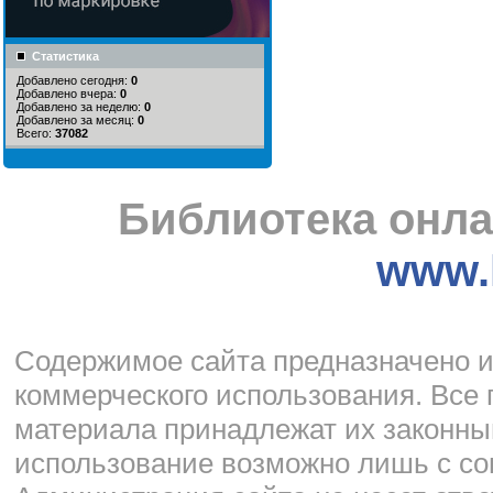
Статистика
Добавлено сегодня:
0
Добавлено вчера:
0
Добавлено за неделю:
0
Добавлено за месяц:
0
Всего:
37082
Библиотека онла
www.l
Cодержимое сайта предназначено и
коммерческого использования. Все 
материала принадлежат их законны
использование возможно лишь с со