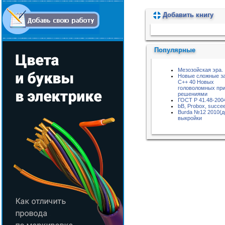
Добавить книгу
Пожалуйста, подождите...
Популярные
Мезозойская эра.
Новые сложные за
С++ 40 Новых
головоломных пр
решениями
ГОСТ Р 41.48-200
bB, Probox, succe
Burda №12 2010(д
выкройки