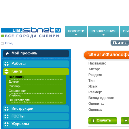
НОВОСТИ
РАЗВЛЕЧЕНИЯ
ОБ
Вход
Мои загрузки
Мои закладки
Мой профиль
\\
Книги
\
Философ
Работы
Название:
Автор:
Книги
Раздел:
Все книги
Тип:
Другое
Словарь
Язык:
Справочник
Размер:
Учебник
Вклад сделал:
Энциклопедия
Оценить:
Инструкции
Оценка:
ГОСТы
Скачать
Журналы