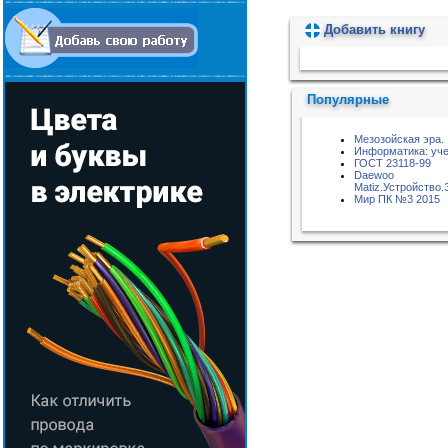
Добавить книгу
Пожалуйста, подождите...
Популярные
Мезозойская эра.
Информатика: уче
ГОСТ 23118-99
Daewoo
Matiz.Устройство
Мир ПК №3 2015