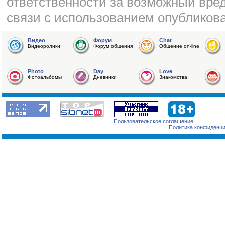
ответственности за возможный вред
связи с использованием опубликов
Видео
Форум
Chat
Видеоролики
Форум общения
Общение on-line
Photo
Day
Love
Фотоальбомы
Дневники
Знакомства
Пользовательское соглашение
Политика конфиденц