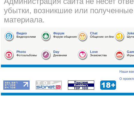
Администрация сайта не несет отве
убытки, возникшие или полученные
материала.
Видео
Форум
Chat
Jok
Видеоролики
Форум общения
Общение on-line
Шутк
Photo
Day
Love
Gam
Фотоальбомы
Дневники
Знакомства
Игры
Наши вак
О проект