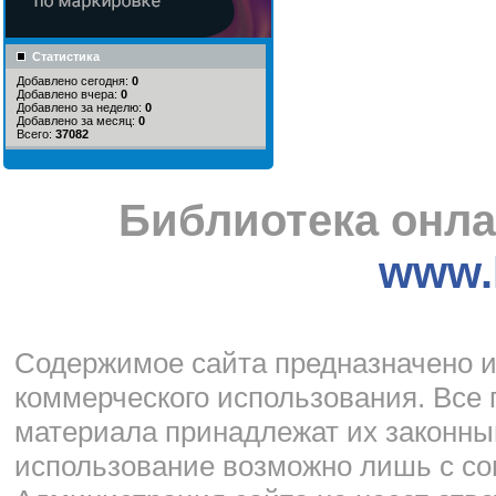
Статистика
Добавлено сегодня:
0
Добавлено вчера:
0
Добавлено за неделю:
0
Добавлено за месяц:
0
Всего:
37082
Библиотека онла
www.l
Cодержимое сайта предназначено и
коммерческого использования. Все 
материала принадлежат их законны
использование возможно лишь с со