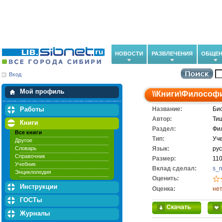
НОВОСТИ
РАЗВЛЕЧЕНИЯ
ОБЩЕН
Вход
Мои загрузки
Мои закладки
Мой профиль
\\
Книги
\
Философ
Работы
Название:
Био
Автор:
Тищ
Книги
Раздел:
Фи
Все книги
Тип:
Уч
Другое
Словарь
Язык:
рус
Справочник
Размер:
110
Учебник
Вклад сделал:
s_
Энциклопедия
Оценить:
Инструкции
Оценка:
нет
ГОСТы
Скачать
Журналы