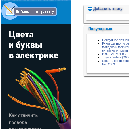
Добавить книгу
Пожалуйста, подождите...
Популярные
Ненаучное позна
Руководство по р
мопедов и мокико
китайского произ
ГОСТ 21-404-85
Toyota Solara (200
Советы професси
№6 2009