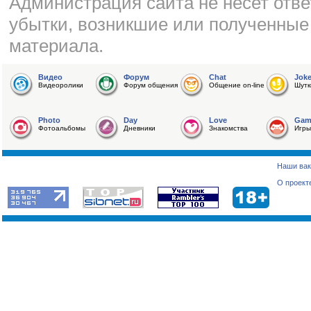
Администрация сайта не несет отве
убытки, возникшие или полученные
материала.
Видео
Форум
Chat
Jok
Видеоролики
Форум общения
Общение on-line
Шутк
Photo
Day
Love
Gam
Фотоальбомы
Дневники
Знакомства
Игры
Наши вак
О проект