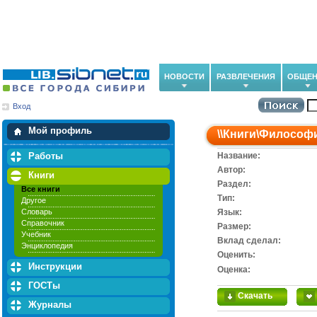
НОВОСТИ
РАЗВЛЕЧЕНИЯ
ОБЩЕН
Вход
Мои загрузки
Мои закладки
Мой профиль
\\
Книги
\
Философ
Работы
Название:
Автор:
Книги
Раздел:
Все книги
Тип:
Другое
Словарь
Язык:
Справочник
Размер:
Учебник
Вклад сделал:
Энциклопедия
Оценить:
Инструкции
Оценка:
ГОСТы
Скачать
Журналы