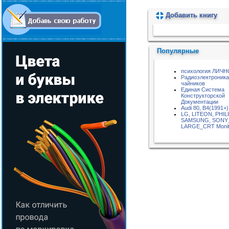
Добавить книгу
Пожалуйста, подождите...
Популярные
психология ЛИЧ
Радиоэлектроника
чайников
Единая Система
Конструкторской
Документации
Audi 80, B4(1991+)
LG, LITEON, PHIL
SAMSUNG, SONY
LARGE_CRT Monit