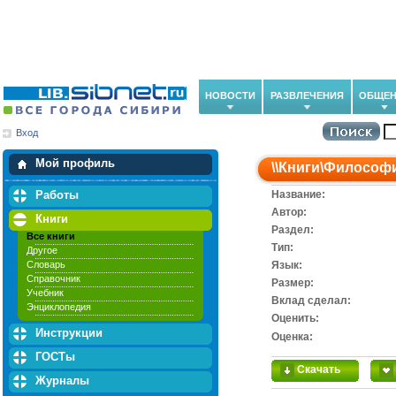
НОВОСТИ
РАЗВЛЕЧЕНИЯ
ОБЩЕН
Вход
Мои загрузки
Мои закладки
Мой профиль
\\
Книги
\
Философ
Работы
Название:
Автор:
Книги
Раздел:
Все книги
Тип:
Другое
Словарь
Язык:
Справочник
Размер:
Учебник
Вклад сделал:
Энциклопедия
Оценить:
Инструкции
Оценка:
ГОСТы
Скачать
Журналы