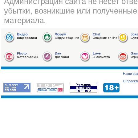
Администрация сайта не несет отве
убытки, возникшие или полученные
материала.
Видео
Форум
Chat
Jok
Видеоролики
Форум общения
Общение on-line
Шутк
Photo
Day
Love
Gam
Фотоальбомы
Дневники
Знакомства
Игры
Наши вак
О проект