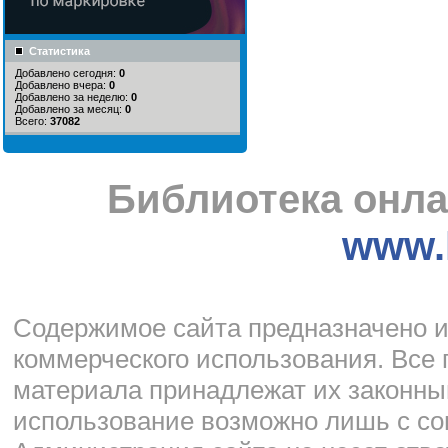
Статистика
Добавлено сегодня:
0
Добавлено вчера:
0
Добавлено за неделю:
0
Добавлено за месяц:
0
Всего:
37082
Библиотека онла
www.l
Cодержимое сайта предназначено и
коммерческого использования. Все 
материала принадлежат их законны
использование возможно лишь с со