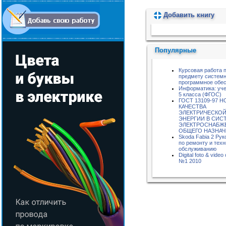
Добавить книгу
Пожалуйста, подождите...
Популярные
Курсовая работа 
предмету систем
программное обе
Информатика: уче
5 класса (ФГОС)
ГОСТ 13109-97 
КАЧЕСТВА
ЭЛЕКТРИЧЕСКО
ЭНЕРГИИ В СИС
ЭЛЕКТРОСНАБЖ
ОБЩЕГО НАЗНА
Skoda Fabia 2 Рук
по ремонту и тех
обслуживанию
Digital foto & vide
№1 2010