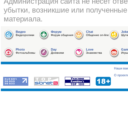
Администрация сайта не несет отве
убытки, возникшие или полученные
материала.
Видео
Форум
Chat
Jok
Видеоролики
Форум общения
Общение on-line
Шутк
Photo
Day
Love
Gam
Фотоальбомы
Дневники
Знакомства
Игры
Наши вак
О проект