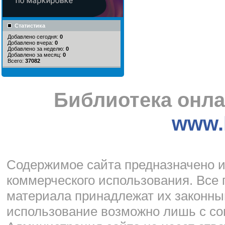
Статистика
Добавлено сегодня:
0
Добавлено вчера:
0
Добавлено за неделю:
0
Добавлено за месяц:
0
Всего:
37082
Библиотека онла
www.l
Cодержимое сайта предназначено и
коммерческого использования. Все 
материала принадлежат их законны
использование возможно лишь с со