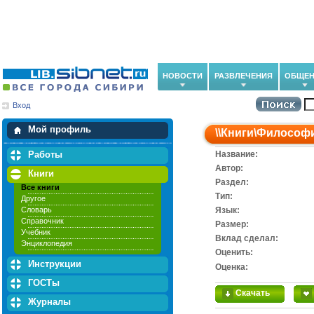
НОВОСТИ
РАЗВЛЕЧЕНИЯ
ОБЩЕН
Вход
Мои загрузки
Мои закладки
Мой профиль
\\
Книги
\
Философ
Работы
Название:
Автор:
Книги
Раздел:
Все книги
Тип:
Другое
Словарь
Язык:
Справочник
Размер:
Учебник
Вклад сделал:
Энциклопедия
Оценить:
Инструкции
Оценка:
ГОСТы
Скачать
Журналы