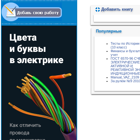
Добавить книгу
Пожалуйста, подождите...
Популярные
Тесты по Истории
(10 класс)
Финансы и бухгал
учет
ГОСТ 6570-96 С
ЭЛЕКТРИЧЕСКИЕ
АКТИВНОЙ И
РЕАКТИВНОЙ ЭН
ИНДУКЦИОННЫЕ
Manual_VAZ_2109
За рулем №9 201