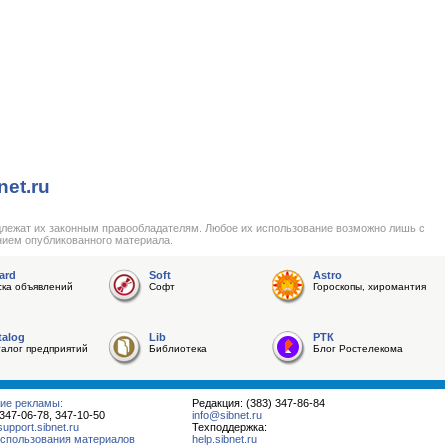
net.ru
длежат их законным правообладателям. Любое их использование возможно лишь с
нием опубликованного материала.
ard
Soft
Astro
ска объявлений
Софт
Гороскопы, хиромантия
talog
Lib
РТК
талог предприятий
Библиотека
Блог Ростелекома
ие рекламы:
Редакция: (383) 347-86-84
 347-06-78, 347-10-50
info@sibnet.ru
pport.sibnet.ru
Техподдержка:
спользования материалов
help.sibnet.ru