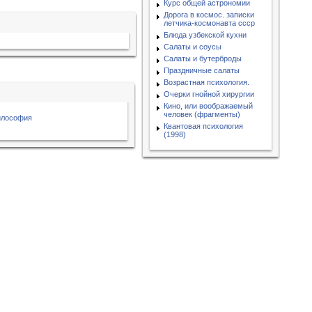
Курс общей астрономии
Дорога в космос. записки
летчика-космонавта ссср
Блюда узбекской кухни
Салаты и соусы
Салаты и бутерброды
Праздничные салаты
Возрастная психология.
Очерки гнойной хирургии
Кино, или воображаемый
человек (фрагменты)
илософия
Квантовая психология
(1998)