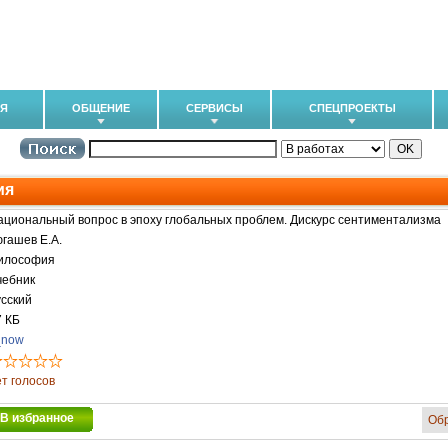
ИЯ
ОБЩЕНИЕ
СЕРВИСЫ
СПЕЦПРОЕКТЫ
ия
ациональный вопрос в эпоху глобальных проблем. Дискурс сентиментализма
югашев Е.А.
илософия
чебник
усский
7 КБ
_now
ет голосов
В избранное
Об