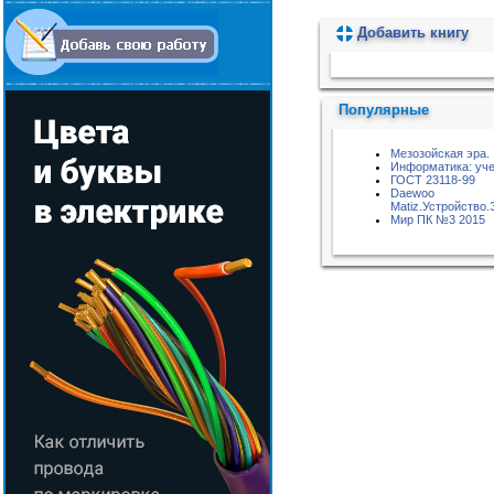
Добавить книгу
Пожалуйста, подождите...
Популярные
Мезозойская эра.
Информатика: уче
ГОСТ 23118-99
Daewoo
Matiz.Устройство
Мир ПК №3 2015