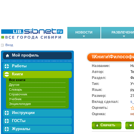
НОВОСТИ
РАЗВЛЕЧЕН
Вход
Мои загрузки
Мои закладки
Мой профиль
\\
Книги
\
Философ
Работы
Название:
Н
Автор:
Т
Книги
Раздел:
Ф
Все книги
Тип:
У
Другое
Словарь
Язык:
р
Справочник
Размер:
2
Учебник
Вклад сделал:
s
Энциклопедия
Оценить:
Инструкции
Оценка:
н
ГОСТы
Скачать
Журналы