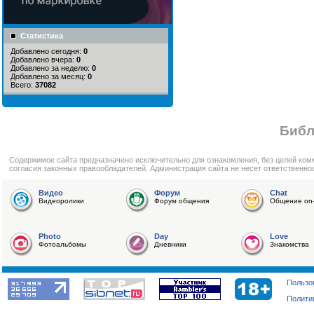
Статистика
Добавлено сегодня:
0
Добавлено вчера:
0
Добавлено за неделю:
0
Добавлено за месяц:
0
Всего:
37082
Библ
Cодержимое сайта предназначено исключительно для ознакомления, без целей ком
согласия законных правообладателей. Администрация сайта не несет ответственно
Видео
Форум
Chat
Видеоролики
Форум общения
Общение on-
Photo
Day
Love
Фотоальбомы
Дневники
Знакомства
Пользо
Полити