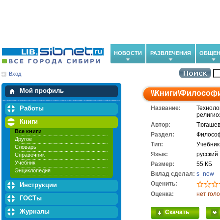
НОВОСТИ
РАЗВЛЕЧЕНИЯ
ОБЩЕН
Вход
Мои загрузки
Мои закладки
Мой профиль
\\
Книги
\
Философ
Работы
Название:
Техноло
религио
Книги
Автор:
Тюгашев
Все книги
Раздел:
Филосо
Другое
Тип:
Учебник
Словарь
Язык:
русский
Справочник
Учебник
Размер:
55 КБ
Энциклопедия
Вклад сделал:
s_now
Оценить:
Инструкции
Оценка:
нет гол
ГОСТы
Журналы
Скачать