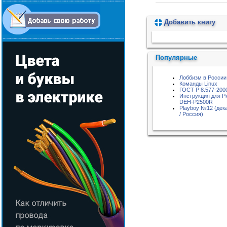
Добавить книгу
Пожалуйста, подождите...
Популярные
Лоббизм в России
Команды Linux
ГОСТ Р 8.577-200
Инструкция для Pi
DEH-P2500R
Playboy №12 (дек
/ Россия)