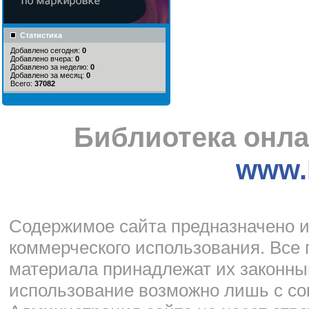
Статистика
Добавлено сегодня:
0
Добавлено вчера:
0
Добавлено за неделю:
0
Добавлено за месяц:
0
Всего:
37082
Библиотека онла
www.l
Cодержимое сайта предназначено и
коммерческого использования. Все 
материала принадлежат их законны
использование возможно лишь с со