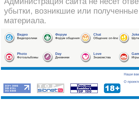
Администрация сайта не несет отве
убытки, возникшие или полученные
материала.
Видео
Форум
Chat
Jok
Видеоролики
Форум общения
Общение on-line
Шутк
Photo
Day
Love
Gam
Фотоальбомы
Дневники
Знакомства
Игры
Наши вак
О проект