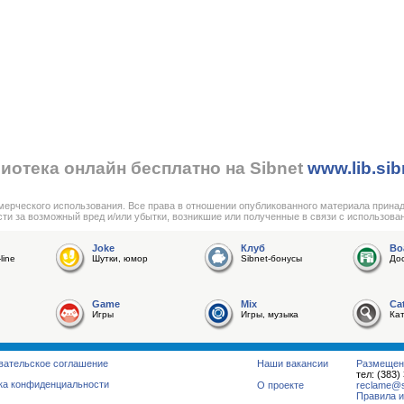
иотека онлайн бесплатно на Sibnet
www.lib.sib
мерческого использования. Все права в отношении опубликованного материала прина
сти за возможный вред и/или убытки, возникшие или полученные в связи с использова
Joke
Клуб
Bo
line
Шутки, юмор
Sibnet-бонусы
До
Game
Mix
Ca
Игры
Игры, музыка
Ка
вательское соглашение
Наши вакансии
Размещен
тел: (383)
ка конфиденциальности
О проекте
reclame@su
Правила и