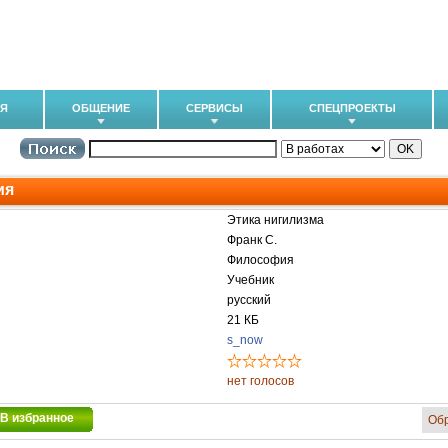
ИЯ
ОБЩЕНИЕ
СЕРВИСЫ
СПЕЦПРОЕКТЫ
ия
Этика нигилизма
Франк С.
Философия
Учебник
русский
21 КБ
s_now
нет голосов
В избранное
Об