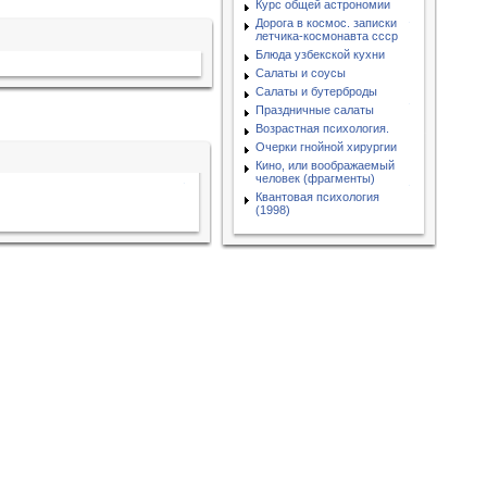
Курс общей астрономии
Дорога в космос. записки
летчика-космонавта ссср
Блюда узбекской кухни
Салаты и соусы
Салаты и бутерброды
Праздничные салаты
Возрастная психология.
Очерки гнойной хирургии
Кино, или воображаемый
человек (фрагменты)
Квантовая психология
(1998)