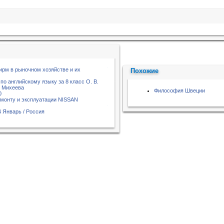
рм в рыночном хозяйстве и их
Похожие
о английскому языку за 8 класс О. В.
. Михеева
Философия Швеции
0
емонту и эксплуатации NISSAN
 Январь / Россия