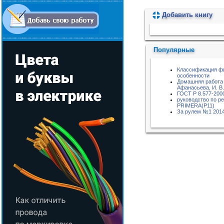
Добавить книгу
Пожалуйста, подождите...
Популярные
Классификация фи
особенности
Домашняя работа п
Афанасьева, И. В
ГОСТ Р 8.577-200
руководство по р
PRIMERA(P11)
За рулем №1 2014