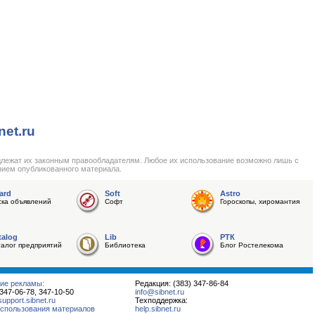
net.ru
длежат их законным правообладателям. Любое их использование возможно лишь с
нием опубликованного материала.
ard
Soft
Astro
ска объявлений
Софт
Гороскопы, хиромантия
talog
Lib
РТК
талог предприятий
Библиотека
Блог Ростелекома
ие рекламы:
Редакция: (383) 347-86-84
 347-06-78, 347-10-50
info@sibnet.ru
pport.sibnet.ru
Техподдержка:
спользования материалов
help.sibnet.ru