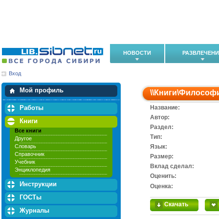
НОВОСТИ
РАЗВЛЕЧЕН
Вход
Мои загрузки
Мои закладки
Мой профиль
\\
Книги
\
Философ
Работы
Название:
Автор:
Книги
Раздел:
Все книги
Тип:
Другое
Словарь
Язык:
Справочник
Размер:
Учебник
Вклад сделал:
Энциклопедия
Оценить:
Инструкции
Оценка:
ГОСТы
Скачать
Журналы