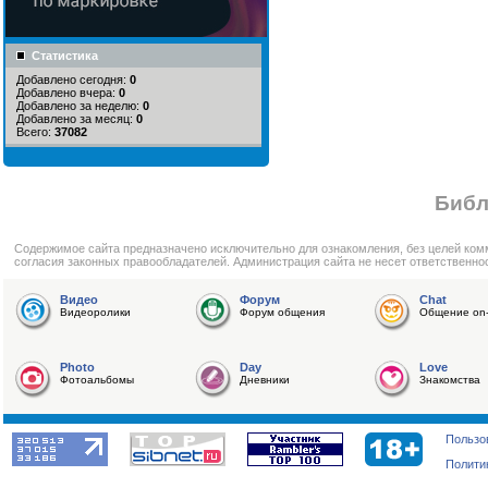
Статистика
Добавлено сегодня:
0
Добавлено вчера:
0
Добавлено за неделю:
0
Добавлено за месяц:
0
Всего:
37082
Библ
Cодержимое сайта предназначено исключительно для ознакомления, без целей ком
согласия законных правообладателей. Администрация сайта не несет ответственно
Видео
Форум
Chat
Видеоролики
Форум общения
Общение on-
Photo
Day
Love
Фотоальбомы
Дневники
Знакомства
Пользо
Полити