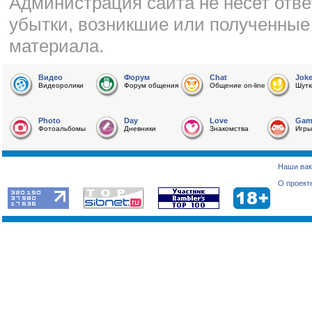
Администрация сайта не несет отве
убытки, возникшие или полученные
материала.
Видео
Форум
Chat
Jok
Видеоролики
Форум общения
Общение on-line
Шутк
Photo
Day
Love
Gam
Фотоальбомы
Дневники
Знакомства
Игры
Наши вак
О проект