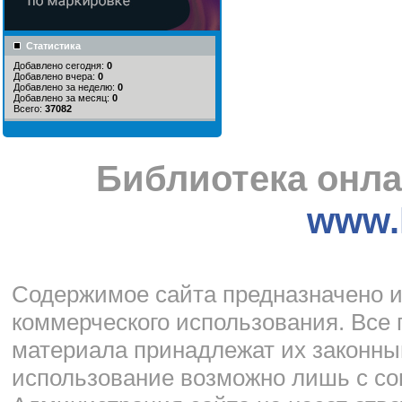
Статистика
Добавлено сегодня:
0
Добавлено вчера:
0
Добавлено за неделю:
0
Добавлено за месяц:
0
Всего:
37082
Библиотека онла
www.l
Cодержимое сайта предназначено и
коммерческого использования. Все 
материала принадлежат их законны
использование возможно лишь с со