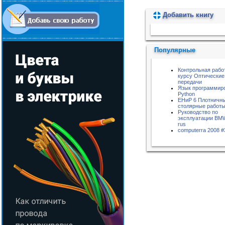
Добавить книгу
Пожалуйста, подождите...
Популярные
Контрольная рабо
курсу Оптические
передачи
Язык программир
Python
ЕНиР 6 Плотничн
столярные работ
Руководство по
эксплуатации BM
rus
computerra 2008 #