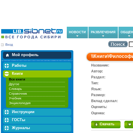
НОВОСТИ
РАЗВЛЕЧЕНИЯ
ОБЩЕН
Вход
Мои загрузки
Мои закладки
Мой профиль
\\
Книги
\
Философ
Работы
Название:
Автор:
Книги
Раздел:
Все книги
Тип:
Другое
Словарь
Язык:
Справочник
Размер:
Учебник
Вклад сделал:
Энциклопедия
Оценить:
Инструкции
Оценка:
ГОСТы
Скачать
Журналы