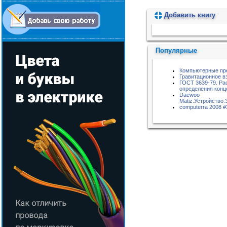
Добавить книгу
Пожалуйста, подождите...
Популярные
Компьютерные пр
Гравитационное в
ГОСТ 3639-79. Ра
определения конц
Daewoo
Matiz.Устройство
computerra 2008 #