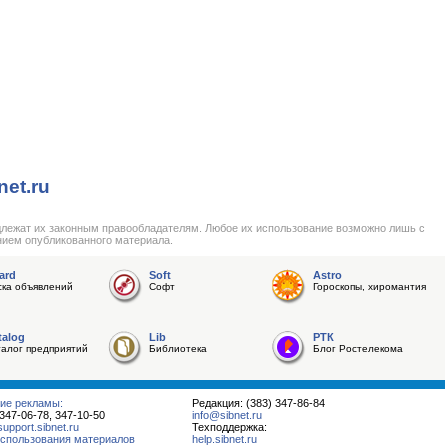
net.ru
длежат их законным правообладателям. Любое их использование возможно лишь с
нием опубликованного материала.
ard
Soft
Astro
ска объявлений
Софт
Гороскопы, хиромантия
talog
Lib
РТК
талог предприятий
Библиотека
Блог Ростелекома
ие рекламы:
Редакция: (383) 347-86-84
 347-06-78, 347-10-50
info@sibnet.ru
pport.sibnet.ru
Техподдержка:
спользования материалов
help.sibnet.ru