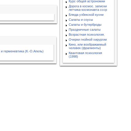
Курс общей астрономии
Дорога в космос. записки
летчика-космонавта ссср
Блюда узбекской кухни
Салаты и соусы
Салаты и бутерброды
Праздничные салаты
Возрастная психология.
Очерки гнойной хирургии
Кино, или воображаемый
человек (фрагменты)
и герменевтика (К.-О.Апель)
Квантовая психология
(1998)