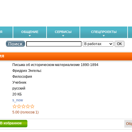
ИЯ
ОБЩЕНИЕ
СЕРВИСЫ
СПЕЦПРОЕКТЫ
ия
Письма об историческом материализме 1890-1894
Фридрих Энгельс
Философия
Учебник
русский
20 КБ
s_now
5.00 (голосов 1)
В избранное
Об