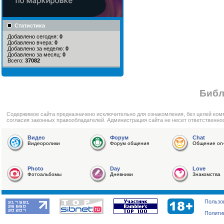
Статистика
Добавлено сегодня:
0
Добавлено вчера:
0
Добавлено за неделю:
0
Добавлено за месяц:
0
Всего:
37082
Библ
Cодержимое сайта предназначено исключительно для ознакомления, без целей ком
согласия законных правообладателей. Администрация сайта не несет ответственно
Видео
Форум
Chat
Видеоролики
Форум общения
Общение on-
Photo
Day
Love
Фотоальбомы
Дневники
Знакомства
Пользо
Полити