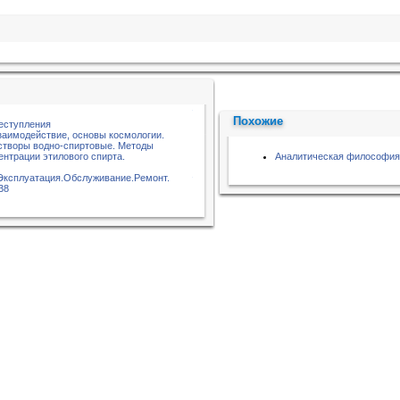
Похожие
еступления
заимодействие, основы космологии.
створы водно-спиртовые. Методы
ентрации этилового спирта.
Аналитическая философия 
.Эксплуатация.Обслуживание.Ремонт.
38