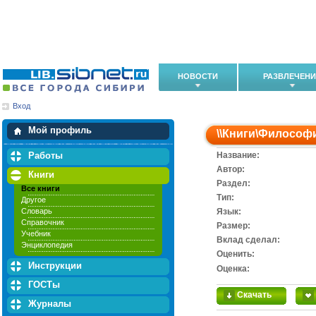
НОВОСТИ
РАЗВЛЕЧЕН
Вход
Мои загрузки
Мои закладки
Мой профиль
\\
Книги
\
Философ
Работы
Название:
Автор:
Книги
Раздел:
Все книги
Тип:
Другое
Словарь
Язык:
Справочник
Размер:
Учебник
Вклад сделал:
Энциклопедия
Оценить:
Инструкции
Оценка:
ГОСТы
Скачать
Журналы