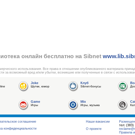
иотека онлайн бесплатно на Sibnet
www.lib.sib
мерческого использования. Все права в отношении опубликованного материала прина
сти за возможный вред и/или убытки, возникшие или полученные в связи с использова
Joke
Клуб
Bo
line
Шутки, юмор
Sibnet-бонусы
До
Game
Mix
Ca
Игры
Игры, музыка
Ка
вательское соглашение
Наши вакансии
Размещен
тел: (383)
ка конфиденциальности
О проекте
reclame@su
Правила и