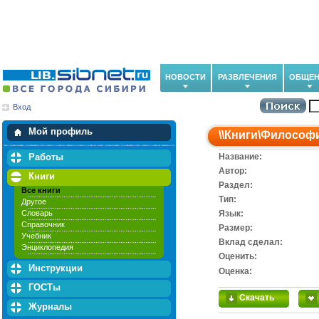
НОВОСТИ
РАЗВЛЕЧЕНИЯ
ОБЩЕН
Вход
Мои загрузки
Мои закладки
Мой профиль
\\
Книги
\
Философ
Работы
Название:
Автор:
Книги
Раздел:
Все книги
Тип:
Другое
Словарь
Язык:
Справочник
Размер:
Учебник
Вклад сделал:
Энциклопедия
Оценить:
Инструкции
Оценка:
ГОСТы
Скачать
Журналы