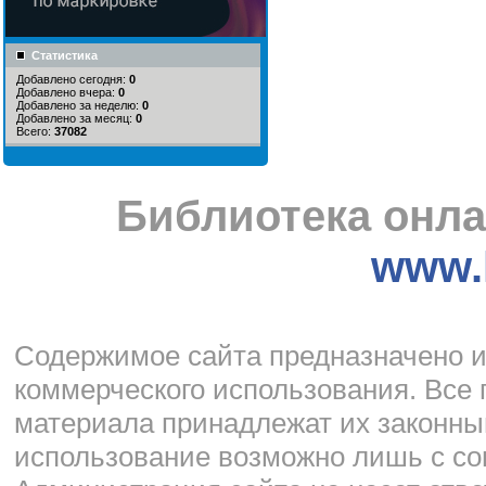
Статистика
Добавлено сегодня:
0
Добавлено вчера:
0
Добавлено за неделю:
0
Добавлено за месяц:
0
Всего:
37082
Библиотека онла
www.l
Cодержимое сайта предназначено и
коммерческого использования. Все 
материала принадлежат их законны
использование возможно лишь с со