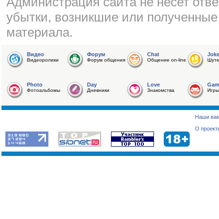
Администрация сайта не несет отве
убытки, возникшие или полученные
материала.
Видео
Форум
Chat
Jok
Видеоролики
Форум общения
Общение on-line
Шутк
Photo
Day
Love
Gam
Фотоальбомы
Дневники
Знакомства
Игры
Наши вак
О проект