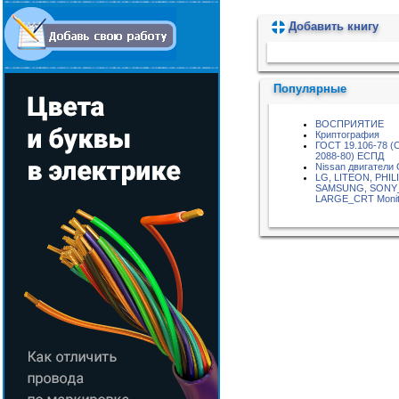
Добавить книгу
Пожалуйста, подождите...
Популярные
ВОСПРИЯТИЕ
Криптография
ГОСТ 19.106-78 (
2088-80) ЕСПД
Nissan двигатели
LG, LITEON, PHIL
SAMSUNG, SONY
LARGE_CRT Monit