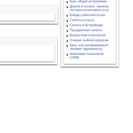
Курс общей астрономии
Дорога в космос. записки
летчика-космонавта ссср
Блюда узбекской кухни
Салаты и соусы
Салаты и бутерброды
Праздничные салаты
Возрастная психология.
Очерки гнойной хирургии
Кино, или воображаемый
человек (фрагменты)
Квантовая психология
(1998)