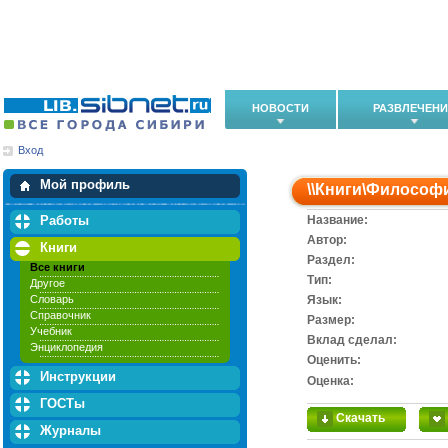
НОВОСТИ
РАЗВЛЕЧЕН
Вход
Мои загрузки
Мои закладки
Мой профиль
\\
Книги
\
Философ
Работы
Название:
Автор:
Книги
Раздел:
Все книги
Тип:
Другое
Словарь
Язык:
Справочник
Размер:
Учебник
Вклад сделал:
Энциклопедия
Оценить:
Инструкции
Оценка:
ГОСТы
Скачать
Журналы