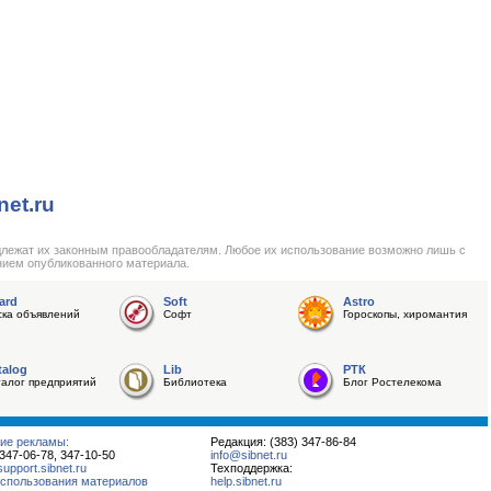
net.ru
длежат их законным правообладателям. Любое их использование возможно лишь с
нием опубликованного материала.
ard
Soft
Astro
ска объявлений
Софт
Гороскопы, хиромантия
talog
Lib
РТК
талог предприятий
Библиотека
Блог Ростелекома
ие рекламы:
Редакция: (383) 347-86-84
 347-06-78, 347-10-50
info@sibnet.ru
pport.sibnet.ru
Техподдержка:
спользования материалов
help.sibnet.ru