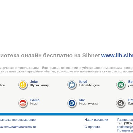
иотека онлайн бесплатно на Sibnet
www.lib.sib
мерческого использования. Все права в отношении опубликованного материала прина
сти за возможный вред и/или убытки, возникшие или полученные в связи с использова
Joke
Клуб
Bo
line
Шутки, юмор
Sibnet-бонусы
До
Game
Mix
Ca
Игры
Игры, музыка
Ка
вательское соглашение
Наши вакансии
Размещен
тел: (383)
ка конфиденциальности
О проекте
reclame@su
Правила и