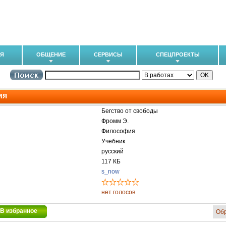
ИЯ
ОБЩЕНИЕ
СЕРВИСЫ
СПЕЦПРОЕКТЫ
ия
Бегство от свободы
Фромм Э.
Философия
Учебник
русский
117 КБ
s_now
нет голосов
В избранное
Об