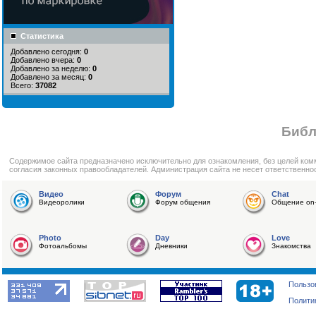
Статистика
Добавлено сегодня:
0
Добавлено вчера:
0
Добавлено за неделю:
0
Добавлено за месяц:
0
Всего:
37082
Библ
Cодержимое сайта предназначено исключительно для ознакомления, без целей ком
согласия законных правообладателей. Администрация сайта не несет ответственно
Видео
Форум
Chat
Видеоролики
Форум общения
Общение on-
Photo
Day
Love
Фотоальбомы
Дневники
Знакомства
Пользо
Полити