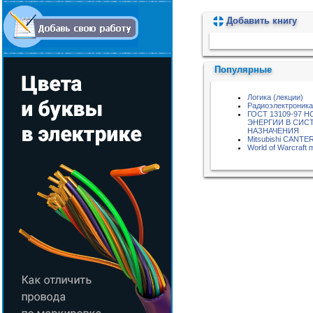
Добавить книгу
Пожалуйста, подождите...
Популярные
Логика (лекции)
Радиоэлектроника
ГОСТ 13109-97 
ЭНЕРГИИ В СИС
НАЗНАЧЕНИЯ
Mitsubishi CANTE
World of Warcraft 