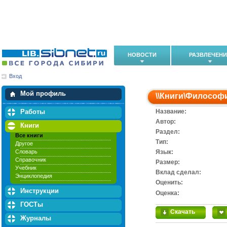
НОВОСТИ
РАЗВЛЕЧЕН
Вход
Мои загрузки
Мои закладки
Мой профиль
\\
Книги
\
Философ
Работы
Название:
Автор:
Книги
Раздел:
Все книги
Тип:
Другое
Словарь
Язык:
Справочник
Размер:
Учебник
Вклад сделал:
Энциклопедия
Оценить:
Инструкции
Оценка:
ГОСТы
Скачать
Журналы