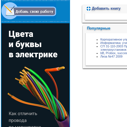
Добавить книгу
Пожалуйста, подождите...
Популярные
Корпоративное уп
Информатика: уче
СП 31-110-2003 П
электроустановок
bB, Probox, succe
Лиза №47 2009