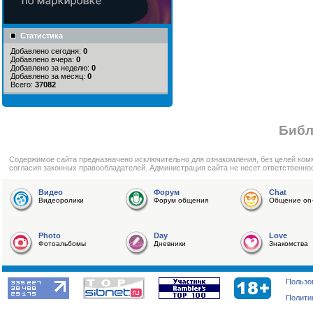
Статистика
Добавлено сегодня:
0
Добавлено вчера:
0
Добавлено за неделю:
0
Добавлено за месяц:
0
Всего:
37082
Библ
Cодержимое сайта предназначено исключительно для ознакомления, без целей ком
согласия законных правообладателей. Администрация сайта не несет ответственно
Видео
Форум
Chat
Видеоролики
Форум общения
Общение on-
Photo
Day
Love
Фотоальбомы
Дневники
Знакомства
Пользо
Полити