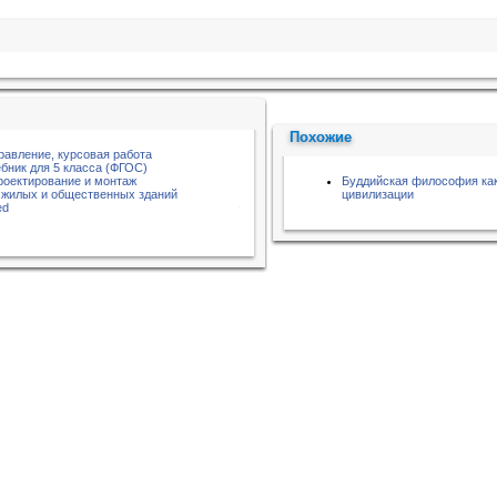
Похожие
равление, курсовая работа
бник для 5 класса (ФГОС)
роектирование и монтаж
Буддийская философия как
 жилых и общественных зданий
цивилизации
ed