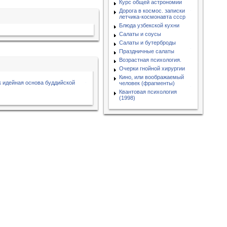
Курс общей астрономии
Дорога в космос. записки
летчика-космонавта ссср
Блюда узбекской кухни
Салаты и соусы
Салаты и бутерброды
Праздничные салаты
Возрастная психология.
Очерки гнойной хирургии
Кино, или воображаемый
 идейная основа буддийской
человек (фрагменты)
Квантовая психология
(1998)