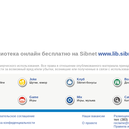
иотека онлайн бесплатно на Sibnet
www.lib.sib
мерческого использования. Все права в отношении опубликованного материала прина
сти за возможный вред и/или убытки, возникшие или полученные в связи с использова
Joke
Клуб
Bo
line
Шутки, юмор
Sibnet-бонусы
До
Game
Mix
Ca
Игры
Игры, музыка
Ка
вательское соглашение
Наши вакансии
Размещен
тел: (383)
ка конфиденциальности
О проекте
reclame@su
Правила и