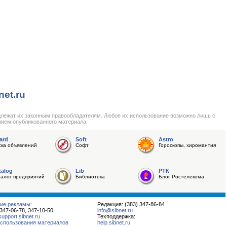
net.ru
длежат их законным правообладателям. Любое их использование возможно лишь с
нием опубликованного материала.
ard
Soft
Astro
ска объявлений
Софт
Гороскопы, хиромантия
talog
Lib
РТК
талог предприятий
Библиотека
Блог Ростелекома
ие рекламы:
Редакция: (383) 347-86-84
 347-06-78, 347-10-50
info@sibnet.ru
pport.sibnet.ru
Техподдержка:
спользования материалов
help.sibnet.ru