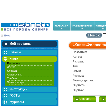
НОВОСТИ
РАЗВЛЕЧЕНИЯ
ОБЩЕН
Вход
Мои загрузки
Мои закладки
Мой профиль
\\
Книги
\
Философ
Работы
Название:
Автор:
Книги
Раздел:
Все книги
Тип:
Другое
Словарь
Язык:
Справочник
Размер:
Учебник
Вклад сделал:
Энциклопедия
Оценить:
Инструкции
Оценка:
ГОСТы
Скачать
Журналы