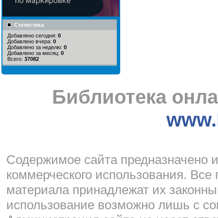
Статистика
Добавлено сегодня:
0
Добавлено вчера:
0
Добавлено за неделю:
0
Добавлено за месяц:
0
Всего:
37082
Библиотека онла
www.l
Cодержимое сайта предназначено и
коммерческого использования. Все 
материала принадлежат их законны
использование возможно лишь с со