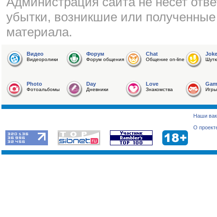
Администрация сайта не несет отве
убытки, возникшие или полученные
материала.
Видео
Форум
Chat
Jok
Видеоролики
Форум общения
Общение on-line
Шутк
Photo
Day
Love
Gam
Фотоальбомы
Дневники
Знакомства
Игры
Наши вак
О проект