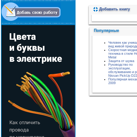
Добавить книгу
Пожалуйста, подождите...
Популярные
Человек как уник
вид живой природ
Скоростная меди
техника в стиле H
Metal
Защита от шума
Руководство по
эксплуатации,
обслуживанию и 
Nissan PickUp D2
Популярная меха
2009