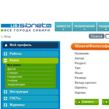
НОВОСТИ
РАЗВЛЕЧЕНИЯ
ОБЩЕН
Вход
Мои загрузки
Мои закладки
Мой профиль
\\
Книги
\
Философ
Работы
Название:
Автор:
Книги
Раздел:
Все книги
Тип:
Другое
Словарь
Язык:
Справочник
Размер:
Учебник
Вклад сделал:
Энциклопедия
Оценить:
Инструкции
Оценка:
ГОСТы
Скачать
Журналы