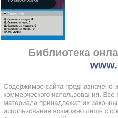
Статистика
Добавлено сегодня:
0
Добавлено вчера:
0
Добавлено за неделю:
0
Добавлено за месяц:
0
Всего:
37082
Библиотека онла
www.l
Cодержимое сайта предназначено и
коммерческого использования. Все 
материала принадлежат их законны
использование возможно лишь с со