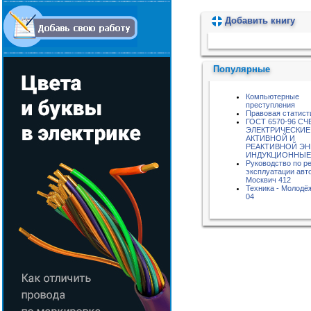
Добавить книгу
Пожалуйста, подождите...
Популярные
Компьютерные
преступления
Правовая статист
ГОСТ 6570-96 С
ЭЛЕКТРИЧЕСКИЕ
АКТИВНОЙ И
РЕАКТИВНОЙ ЭН
ИНДУКЦИОННЫЕ
Руководство по р
эксплуатации авт
Москвич 412
Техника - Молодёж
04