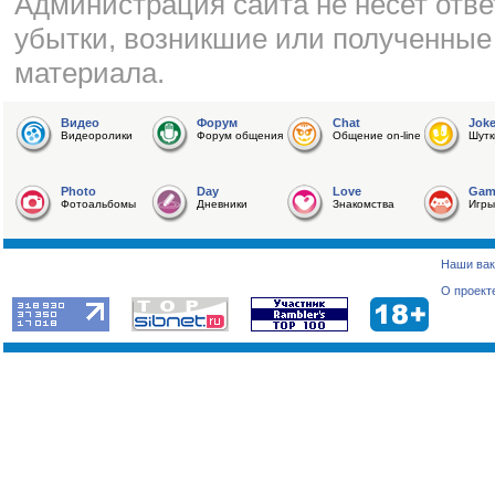
Администрация сайта не несет отве
убытки, возникшие или полученные
материала.
Видео
Форум
Chat
Jok
Видеоролики
Форум общения
Общение on-line
Шутк
Photo
Day
Love
Gam
Фотоальбомы
Дневники
Знакомства
Игры
Наши вак
О проект