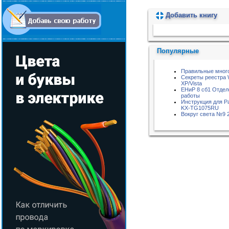
Добавить книгу
Пожалуйста, подождите...
Популярные
Правильные мног
Секреты реестра 
XP/Vista
ЕНиР 8 сб1 Отде
работы
Инструкция для P
KX-TG1075RU
Вокруг света №9 