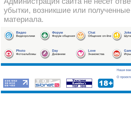
Администрация сайта не несет отве
убытки, возникшие или полученные
материала.
Видео
Форум
Chat
Jok
Видеоролики
Форум общения
Общение on-line
Шутк
Photo
Day
Love
Gam
Фотоальбомы
Дневники
Знакомства
Игры
Наши вак
О проект