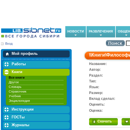
НОВОСТИ
РАЗВЛЕЧЕНИЯ
ОБЩЕН
Вход
Мои загрузки
Мои закладки
Мой профиль
\\
Книги
\
Философ
Работы
Название:
Автор:
Книги
Раздел:
Все книги
Тип:
Другое
Словарь
Язык:
Справочник
Размер:
Учебник
Вклад сделал:
Энциклопедия
Оценить:
Инструкции
Оценка:
ГОСТы
Скачать
Журналы