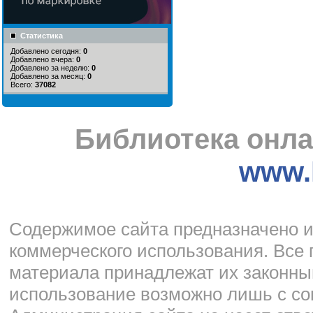
Статистика
Добавлено сегодня:
0
Добавлено вчера:
0
Добавлено за неделю:
0
Добавлено за месяц:
0
Всего:
37082
Библиотека онла
www.l
Cодержимое сайта предназначено и
коммерческого использования. Все 
материала принадлежат их законны
использование возможно лишь с со